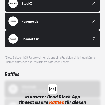
StockX
Hypeneedz
SneakerAsk
*Diese Seite enthält Partner-Links, die uns eine Provision einbringen können.
Für Dich entstehen dadurch keine zusätzlichen Kosten.
Raffles
43einhalb
15.10.24 00:00 Uhr
In unserer Dead Stock App
findest du alle
Raffles
für diesen
Bstn