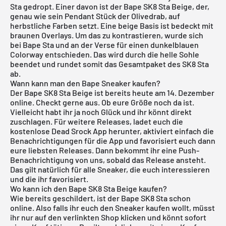
Sta gedropt. Einer davon ist der Bape SK8 Sta Beige, der,
genau wie sein Pendant Stück der Olivedrab, auf
herbstliche Farben setzt. Eine beige Basis ist bedeckt mit
braunen Overlays. Um das zu kontrastieren, wurde sich
bei Bape Sta und an der Verse für einen dunkelblauen
Colorway entschieden. Das wird durch die helle Sohle
beendet und rundet somit das Gesamtpaket des SK8 Sta
ab.
Wann kann man den Bape Sneaker kaufen?
Der Bape SK8 Sta Beige ist bereits heute am 14. Dezember
online. Checkt gerne aus. Ob eure Größe noch da ist.
Vielleicht habt ihr ja noch Glück und ihr könnt direkt
zuschlagen. Für weitere Releases, ladet euch die
kostenlose Dead Srock App
herunter, aktiviert einfach die
Benachrichtigungen für die App und favorisiert euch dann
eure liebsten Releases. Dann bekommt ihr eine Push-
Benachrichtigung von uns, sobald das Release ansteht.
Das gilt natürlich für alle Sneaker, die euch interessieren
und die ihr favorisiert.
Wo kann ich den Bape SK8 Sta Beige kaufen?
Wie bereits geschildert, ist der Bape SK8 Sta schon
online. Also falls ihr euch den Sneaker kaufen wollt, müsst
ihr nur auf den verlinkten Shop klicken und könnt sofort