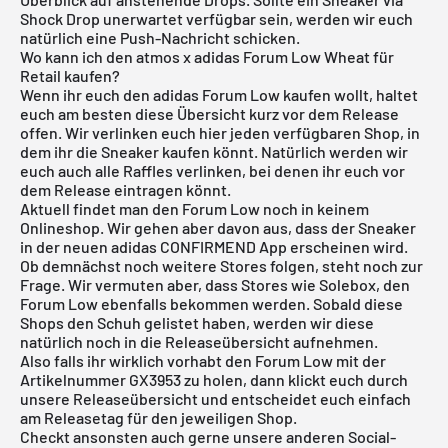
Shock Drop unerwartet verfügbar sein, werden wir euch
natürlich eine Push-Nachricht schicken.
Wo kann ich den atmos x adidas Forum Low Wheat für
Retail kaufen?
Wenn ihr euch den adidas Forum Low kaufen wollt, haltet
euch am besten diese Übersicht kurz vor dem Release
offen. Wir verlinken euch hier jeden verfügbaren Shop, in
dem ihr die Sneaker kaufen könnt. Natürlich werden wir
euch auch alle Raffles verlinken, bei denen ihr euch vor
dem Release eintragen könnt.
Aktuell findet man den Forum Low noch in keinem
Onlineshop. Wir gehen aber davon aus, dass der Sneaker
in der neuen
adidas CONFIRMEND App
erscheinen wird.
Ob demnächst noch weitere Stores folgen, steht noch zur
Frage. Wir vermuten aber, dass Stores wie
Solebox
, den
Forum Low ebenfalls bekommen werden. Sobald diese
Shops den Schuh gelistet haben, werden wir diese
natürlich noch in die
Releaseübersicht
aufnehmen.
Also falls ihr wirklich vorhabt den Forum Low mit der
Artikelnummer GX3953 zu holen, dann klickt euch durch
unsere
Releaseübersicht
und entscheidet euch einfach
am Releasetag für den jeweiligen Shop.
Checkt ansonsten auch gerne unsere anderen Social-