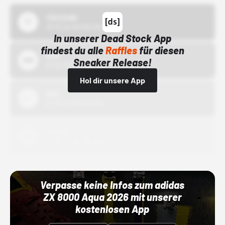
43einhalb
15.10.24 00:00 Uhr
In unserer Dead Stock App
findest du alle
Raffles
für diesen
Bstn
Sneaker Release!
01.10.22 00:00 Uhr
Hol dir unsere App
Nike
01.10.22 00:00 Uhr
Adidas
01.10.22 00:00 Uhr
Verpasse keine Infos zum adidas
ZX 8000 Aqua 2026 mit unserer
kostenlosen App