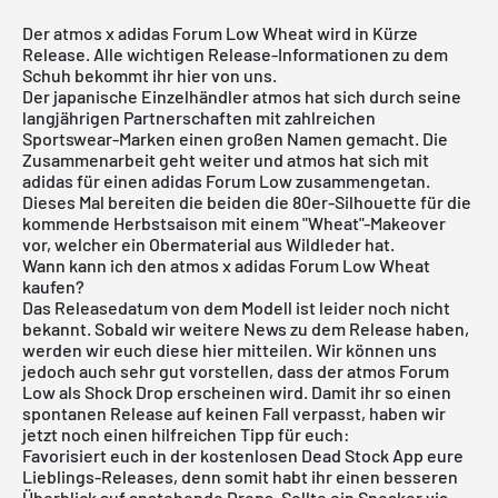
Der atmos x adidas Forum Low Wheat wird in Kürze
Release. Alle wichtigen Release-Informationen zu dem
Schuh bekommt ihr hier von uns.
Der japanische Einzelhändler atmos hat sich durch seine
langjährigen Partnerschaften mit zahlreichen
Sportswear-Marken einen großen Namen gemacht. Die
Zusammenarbeit geht weiter und atmos hat sich mit
adidas
für einen adidas Forum Low zusammengetan.
Dieses Mal bereiten die beiden die 80er-Silhouette für die
kommende Herbstsaison mit einem "Wheat"-Makeover
vor, welcher ein Obermaterial aus Wildleder hat.
Wann kann ich den atmos x adidas Forum Low Wheat
kaufen?
Das Releasedatum von dem Modell ist leider noch nicht
bekannt. Sobald wir weitere News zu dem Release haben,
werden wir euch diese hier mitteilen. Wir können uns
jedoch auch sehr gut vorstellen, dass der atmos Forum
Low als Shock Drop erscheinen wird. Damit ihr so einen
spontanen Release auf keinen Fall verpasst, haben wir
jetzt noch einen hilfreichen Tipp für euch:
Favorisiert euch in der
kostenlosen Dead Stock App
eure
Lieblings-Releases, denn somit habt ihr einen besseren
Überblick auf anstehende Drops. Sollte ein Sneaker via