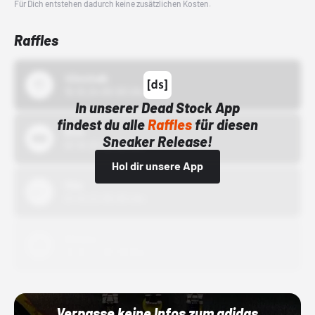
Für Dich entstehen dadurch keine zusätzlichen Kosten.
Raffles
43einhalb
15.10.24 00:00 Uhr
In unserer Dead Stock App
findest du alle
Raffles
für diesen
Bstn
Sneaker Release!
01.10.22 00:00 Uhr
Hol dir unsere App
Nike
01.10.22 00:00 Uhr
Adidas
01.10.22 00:00 Uhr
Verpasse keine Infos zum adidas