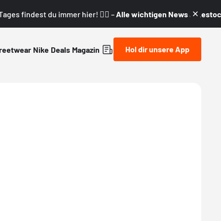
ages findest du immer hier! 👇🏼 –
Alle wichtigen News & Restock
Hol dir unsere App
reetwear
Nike
Deals
Magazin