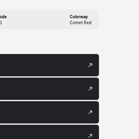
Code
Colorway
0
Comet Red