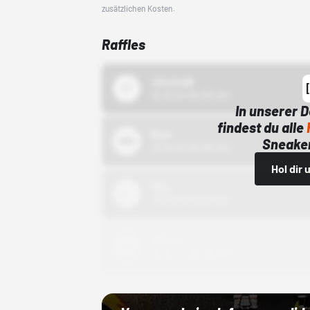
zusätzlichen Kosten.
Raffles
43einhalb
15.10.24 00:00 Uhr
In unserer 
findest du alle
Bstn
Sneaker
01.10.22 00:00 Uhr
Hol dir
Nike
01.10.22 00:00 Uhr
Adidas
01.10.22 00:00 Uhr