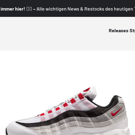
mmer hier! 👇🏼 –
Alle wichtigen News & Restocks des heutigen T
Releases
St