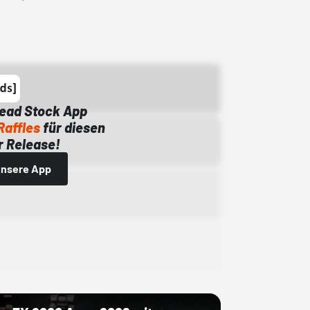
Dead Stock App
Raffles
für diesen
 Release!
 unsere App