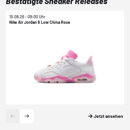
Bestätigte Sneaker Releases
10.08.26 - 09:00 Uhr
1
Nike Air Jordan 6 Low China Rose
N
Jetzt ansehen