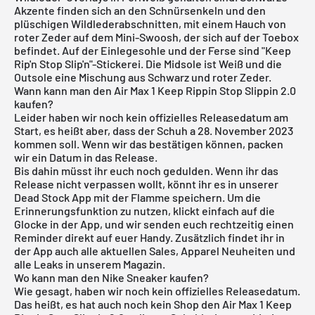
Akzente finden sich an den Schnürsenkeln und den
plüschigen Wildlederabschnitten, mit einem Hauch von
roter Zeder auf dem Mini-Swoosh, der sich auf der Toebox
befindet. Auf der Einlegesohle und der Ferse sind "Keep
Rip'n Stop Slip'n"-Stickerei. Die Midsole ist Weiß und die
Outsole eine Mischung aus Schwarz und roter Zeder.
Wann kann man den Air Max 1 Keep Rippin Stop Slippin 2.0
kaufen?
Leider haben wir noch kein offizielles Releasedatum am
Start, es heißt aber, dass der Schuh a 28. November 2023
kommen soll. Wenn wir das bestätigen können, packen
wir ein Datum in das Release.
Bis dahin müsst ihr euch noch gedulden. Wenn ihr das
Release nicht verpassen wollt, könnt ihr es in unserer
Dead Stock App
mit der Flamme speichern. Um die
Erinnerungsfunktion zu nutzen, klickt einfach auf die
Glocke in der App, und wir senden euch rechtzeitig einen
Reminder direkt auf euer Handy. Zusätzlich findet ihr in
der App auch alle aktuellen Sales, Apparel Neuheiten und
alle Leaks in unserem Magazin.
Wo kann man den Nike Sneaker kaufen?
Wie gesagt, haben wir noch kein offizielles Releasedatum.
Das heißt, es hat auch noch kein Shop den Air Max 1 Keep