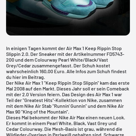
In einigen Tagen kommt der Air Max 1 Keep Rippin Stop
Slippin 2.0. Der Sneaker mit der Artikelnummer FD5743-
200 und dem Colourway Pearl White/Black/Vast
Grey/Cedar zusammengefasst. Der Schuh kostet
wahrscheinlich 160,00 Euro. Alle Infos zum Schuh findest
du hier im Beitrag.
Der Nike Air Max 1 "Keep Rippin Stop Slippin" kam das erste
Mal 2008 auf den Markt. Dieses Jahr soll er sein Comeback
mit der 2.0 Version feiern. Das Design des
Air Max 1
war
Teil der "Greatest Hits"-Kollektion von Nike, zusammen
mit dem Nike Air Stab "Runnin' Gunnin" und dem Nike Air
Max 90 "King of the Mountain".
Dieses Mal bekommt der
Nike Air Max
einen neuen Look.
Er kommt in einem Pearl White, Black, Vast Grey und
Cedar Colourway. Die Mesh-Basis ist grau, während die
Wildleder-Overlays in Perlweiß gehalten sind. Schwarze