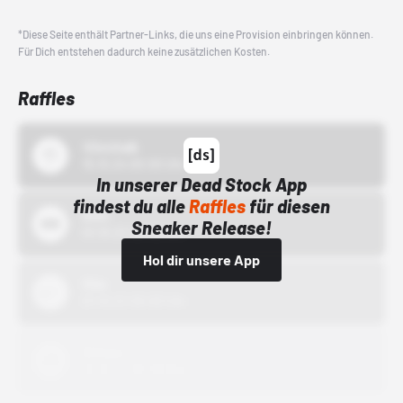
*Diese Seite enthält Partner-Links, die uns eine Provision einbringen können.
Für Dich entstehen dadurch keine zusätzlichen Kosten.
Raffles
43einhalb
15.10.24 00:00 Uhr
In unserer Dead Stock App
findest du alle
Raffles
für diesen
Bstn
Sneaker Release!
01.10.22 00:00 Uhr
Hol dir unsere App
Nike
01.10.22 00:00 Uhr
Adidas
01.10.22 00:00 Uhr