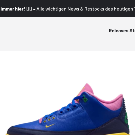
mmer hier! 👇🏼 –
Alle wichtigen News & Restocks des heutigen T
Releases
St