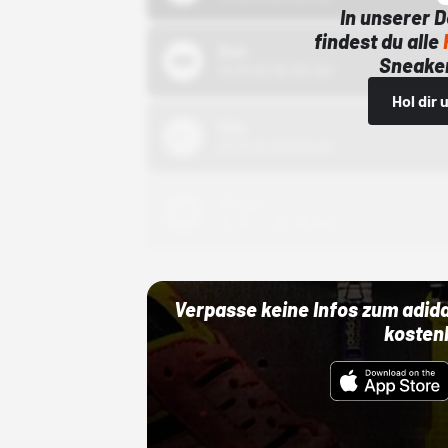
In unserer 
findest du alle
Bstn
Sneaker
01.10.22 00:00 Uhr
Hol dir
Nike
01.10.22 00:00 Uhr
Adidas
01.10.22 00:00 Uhr
Verpasse keine Infos zum adid
kosten