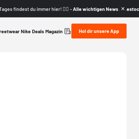
ages findest du immer hier! 👇🏼 –
Alle wichtigen News & Restock
Hol dir unsere App
reetwear
Nike
Deals
Magazin