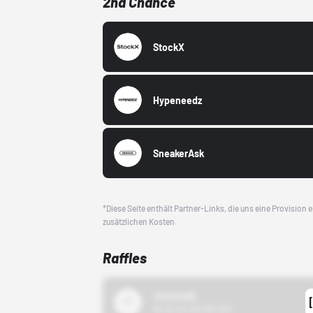
2nd Chance
StockX
Hypeneedz
SneakerAsk
*Diese Seite enthält Partner-Links, die uns eine Provision
zusätzlichen Kosten.
Raffles
43einhalb
15.10.24 00:00 Uhr