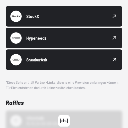
StockX
Hypeneedz
SneakerAsk
*Diese Seite enthält Partner-Links, die uns eine Provision einbringen können.
Für Dich entstehen dadurch keine zusätzlichen Kosten.
Raffles
43einhalb
15.10.24 00:00 Uhr