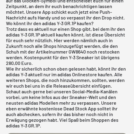
auf das Glocken-Symbol und entscheidet euch für einen
Zeitpunkt, an dem ihr euch benachrichtigen lassen
möchtet. Unsere App schickt euch jetzt eine Push-
Nachricht aufs Handy und so verpasst ihr den Drop nicht.
Wo könnt ihr den adidas Y-3 GR.1P kaufen?
Trotz dass es aktuell nur einen Shop gibt, bei dem ihr den
adidas Y-3 GR.1P aktuell kaufen könnt, ist diese Übersicht
für euch sehr nützlich. Hier werden nämlich auch in
Zukunft noch alle Shops hinzugefügt werden, die den
Schuh mit der Artikelnummer GW8640 noch restocken
werden. Kostenpunkt für den Y-3 Sneaker ist übrigens
280,00 Euro.
Wie ihr sicherlich schon oben gelesen habt, könnt ihr den
adidas Y-3 aktuell nur im adidas Onlinestore kaufen. Alle
weiteren Shops, die noch hinzukommen, sollten, werden
wir euch bei uns in die
Releaseübersicht
einfügen.
Schaut auch gerne bei unseren Social-Media-Kanälen
vorbei, um keine Infos aus der Sneaker-Welt und den
neusten
adidas
Modellen mehr zu verpassen. Unsere
eben erwähnte
kostenlose Dead Stock App
solltet ihr
auch abchecken, sofern ihr das bisher noch nicht in
Erwägung gezogen habt. Viel Spaß beim Shoppen des
adidas Y-3 GR.1P.