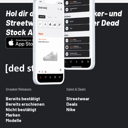
Hol dir die neuesten Sneaker- und
Streetwear-Brands mit der Dead
Stock App
Sneaker Releases
Sales & Deals
Bereits bestätigt
Streetwear
Bereits erschienen
Deals
Nicht bestätigt
Nike
Marken
Modelle