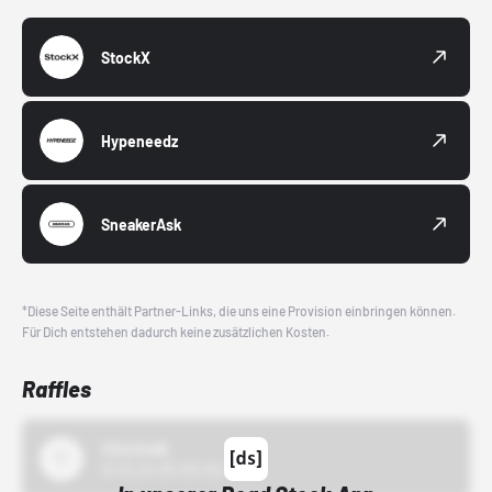
StockX
Hypeneedz
SneakerAsk
*Diese Seite enthält Partner-Links, die uns eine Provision einbringen können.
Für Dich entstehen dadurch keine zusätzlichen Kosten.
Raffles
43einhalb
15.10.24 00:00 Uhr