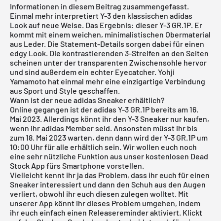
Informationen in diesem Beitrag zusammengefasst.
Einmal mehr interpretiert Y-3 den klassischen adidas
Look auf neue Weise. Das Ergebnis: dieser Y-3 GR.1P. Er
kommt mit einem weichen, minimalistischen Obermaterial
aus Leder. Die Statement-Details sorgen dabei für einen
edgy Look. Die kontrastierenden 3-Streifen an den Seiten
scheinen unter der transparenten Zwischensohle hervor
und sind außerdem ein echter Eyecatcher. Yohji
Yamamoto hat einmal mehr eine einzigartige Verbindung
aus Sport und Style geschaffen.
Wann ist der neue adidas Sneaker erhältlich?
Online gegangen ist der adidas Y-3 GR.1P bereits am 16.
Mai 2023. Allerdings könnt ihr den Y-3 Sneaker nur kaufen,
wenn ihr adidas Member seid. Ansonsten müsst ihr bis
zum 18. Mai 2023 warten, denn dann wird der Y-3 GR.1P um
10:00 Uhr für alle erhältlich sein. Wir wollen euch noch
eine sehr nützliche Funktion aus unser
kostenlosen Dead
Stock App
fürs Smartphone vorstellen.
Vielleicht kennt ihr ja das Problem, dass ihr euch für einen
Sneaker interessiert und dann den Schuh aus den Augen
verliert, obwohl ihr euch diesen zulegen wolltet. Mit
unserer App könnt ihr dieses Problem umgehen, indem
ihr euch einfach einen Releasereminder aktiviert. Klickt