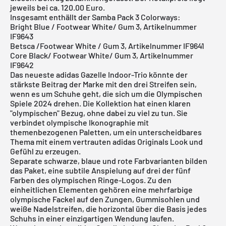
jeweils bei ca. 120.00 Euro.
Insgesamt enthällt der Samba Pack 3 Colorways:
Bright Blue / Footwear White/ Gum 3, Artikelnummer
IF9643
Betsca /Footwear White / Gum 3, Artikelnummer IF9641
Core Black/ Footwear White/ Gum 3, Artikelnummer
IF9642
Das neueste adidas Gazelle Indoor-Trio könnte der
stärkste Beitrag der Marke mit den drei Streifen sein,
wenn es um Schuhe geht, die sich um die Olympischen
Spiele 2024 drehen. Die Kollektion hat einen klaren
"olympischen" Bezug, ohne dabei zu viel zu tun. Sie
verbindet olympische Ikonographie mit
themenbezogenen Paletten, um ein unterscheidbares
Thema mit einem vertrauten adidas Originals Look und
Gefühl zu erzeugen.
Separate schwarze, blaue und rote Farbvarianten bilden
das Paket, eine subtile Anspielung auf drei der fünf
Farben des olympischen Ringe-Logos. Zu den
einheitlichen Elementen gehören eine mehrfarbige
olympische Fackel auf den Zungen, Gummisohlen und
weiße Nadelstreifen, die horizontal über die Basis jedes
Schuhs in einer einzigartigen Wendung laufen.