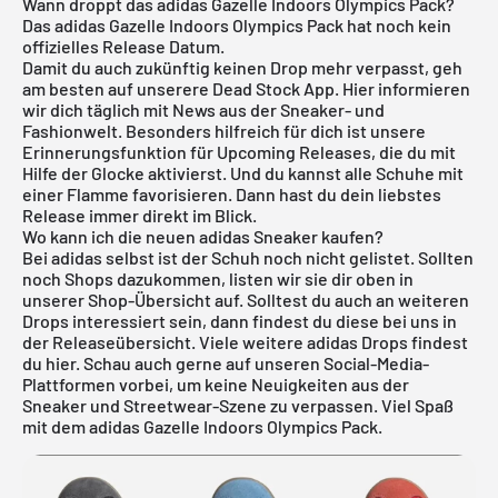
Wann droppt das adidas Gazelle Indoors Olympics Pack?
Das adidas Gazelle Indoors Olympics Pack hat noch kein
offizielles Release Datum.
Damit du auch zukünftig keinen Drop mehr verpasst, geh
am besten auf unserere
Dead Stock App
. Hier informieren
wir dich täglich mit News aus der Sneaker- und
Fashionwelt. Besonders hilfreich für dich ist unsere
Erinnerungsfunktion für
Upcoming Releases
, die du mit
Hilfe der Glocke aktivierst. Und du kannst alle Schuhe mit
einer Flamme favorisieren. Dann hast du dein liebstes
Release immer direkt im Blick.
Wo kann ich die neuen adidas Sneaker kaufen?
Bei adidas selbst ist der Schuh noch nicht gelistet. Sollten
noch Shops dazukommen, listen wir sie dir oben in
unserer Shop-Übersicht auf. Solltest du auch an weiteren
Drops interessiert sein, dann findest du diese bei uns in
der
Releaseübersicht
. Viele weitere
adidas
Drops findest
du
hier
. Schau auch gerne auf unseren Social-Media-
Plattformen vorbei, um keine Neuigkeiten aus der
Sneaker und Streetwear-Szene zu verpassen. Viel Spaß
mit dem adidas Gazelle Indoors Olympics Pack.