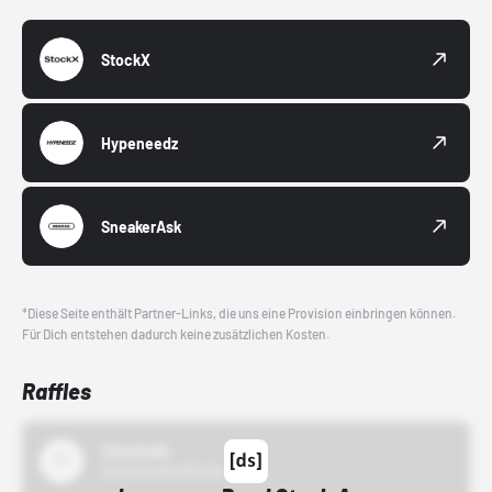
StockX
Hypeneedz
SneakerAsk
*Diese Seite enthält Partner-Links, die uns eine Provision einbringen können.
Für Dich entstehen dadurch keine zusätzlichen Kosten.
Raffles
43einhalb
15.10.24 00:00 Uhr