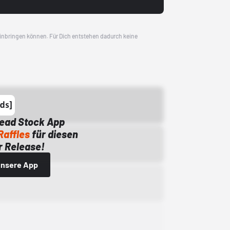
 einbringen können. Für Dich entstehen dadurch keine
Dead Stock App
Raffles
für diesen
 Release!
 unsere App