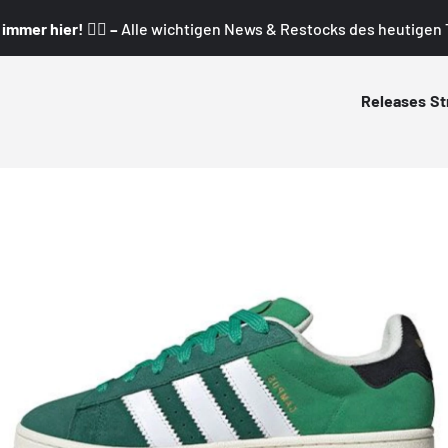
mmer hier! 👇🏼 –
Alle wichtigen News & Restocks des heutigen T
Releases
St