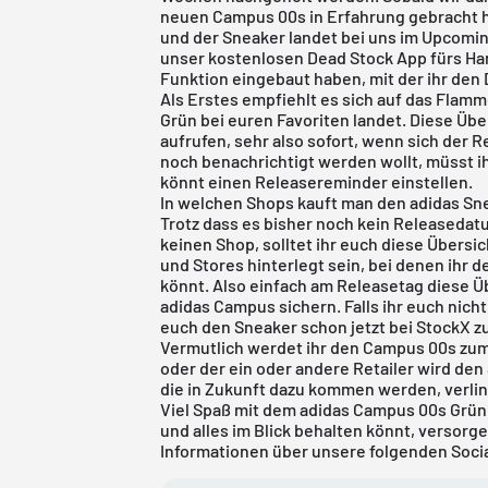
neuen Campus 00s in Erfahrung gebracht ha
und der Sneaker landet bei uns im Upcoming.
unser
kostenlosen Dead Stock App
fürs Han
Funktion eingebaut haben, mit der ihr den
Als Erstes empfiehlt es sich auf das Flam
Grün bei euren Favoriten landet. Diese Übe
aufrufen, sehr also sofort, wenn sich der R
noch benachrichtigt werden wollt, müsst ih
könnt einen Releasereminder einstellen.
In welchen Shops kauft man den adidas Sn
Trotz dass es bisher noch kein Releaseda
keinen Shop, solltet ihr euch diese Übersi
und Stores hinterlegt sein, bei denen ihr 
könnt. Also einfach am Releasetag diese Ü
adidas Campus
sichern. Falls ihr euch nich
euch den Sneaker schon jetzt bei
StockX
zu
Vermutlich werdet ihr den Campus 00s zu
oder der ein oder andere Retailer wird den
die in Zukunft dazu kommen werden, verlin
Viel Spaß mit dem adidas Campus 00s Grün!
und alles im Blick behalten könnt, versorg
Informationen über unsere folgenden Soci