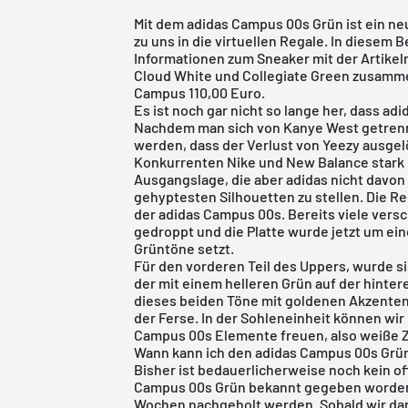
Mit dem adidas Campus 00s Grün ist ein 
zu uns in die virtuellen Regale. In diesem 
Informationen zum Sneaker mit der Artike
Cloud White und Collegiate Green zusamme
Campus 110,00 Euro.
Es ist noch gar nicht so lange her, dass
adi
Nachdem man sich von Kanye West getrennt
werden, dass der Verlust von Yeezy ausgel
Konkurrenten Nike und New Balance stark p
Ausgangslage, die aber adidas nicht davon 
gehyptesten Silhouetten zu stellen. Die Re
der adidas Campus 00s. Bereits viele ver
gedroppt und die Platte wurde jetzt um ein
Grüntöne setzt.
Für den vorderen Teil des Uppers, wurde s
der mit einem helleren Grün auf der hinte
dieses beiden Töne mit goldenen Akzenten
der Ferse. In der Sohleneinheit können wir
Campus 00s Elemente freuen, also weiße 
Wann kann ich den adidas Campus 00s Grü
Bisher ist bedauerlicherweise noch kein of
Campus 00s Grün bekannt gegeben worden.
Wochen nachgeholt werden. Sobald wir da