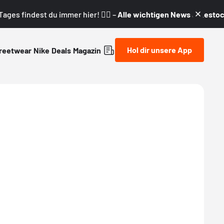
ages findest du immer hier! 👇🏼 –
Alle wichtigen News & Restock
Hol dir unsere App
reetwear
Nike
Deals
Magazin