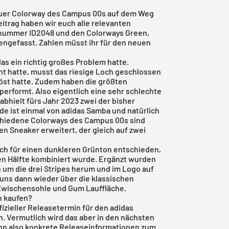
neuer Colorway des Campus 00s auf dem Weg
Beitrag haben wir euch alle relevanten
lnummer ID2048 und den Colorways Green,
ngefasst. Zahlen müsst ihr für den neuen
das
ein richtig großes Problem hatte.
 hatte, musst das riesige Loch geschlossen
öst hatte. Zudem haben die größten
erformt. Also eigentlich eine sehr schlechte
abhielt fürs Jahr 2023 zwei der bisher
de ist einmal von adidas Samba und natürlich
schiedene Colorways des Campus 00s sind
en Sneaker erweitert, der gleich auf zwei
ich für einen dunkleren Grünton entschieden,
ren Hälfte kombiniert wurde. Ergänzt wurden
 um die drei Stripes herum und im Logo auf
 uns dann wieder über die klassischen
Zwischensohle und Gum Lauffläche.
n kaufen?
fizieller Releasetermin für den adidas
 Vermutlich wird das aber in den nächsten
nn also konkrete Releaseinformationen zum