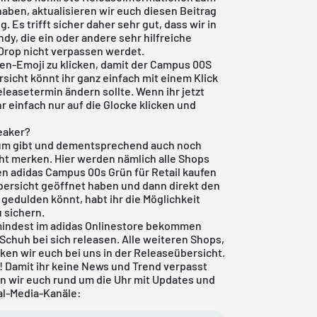
ben, aktualisieren wir euch diesen Beitrag
 Es trifft sicher daher sehr gut, dass wir in
dy, die ein oder andere sehr hilfreiche
 Drop nicht verpassen werdet.
men-Emoji zu klicken, damit der Campus 00S
rsicht könnt ihr ganz einfach mit einem Klick
eleasetermin ändern sollte. Wenn ihr jetzt
r einfach nur auf die Glocke klicken und
eaker?
tum gibt und dementsprechend auch noch
cht merken. Hier werden nämlich alle Shops
den adidas Campus 00s Grün für Retail kaufen
bersicht geöffnet haben und dann direkt den
t gedulden könnt, habt ihr die Möglichkeit
 sichern.
mindest im adidas Onlinestore bekommen
 Schuh bei sich releasen. Alle weiteren Shops,
ken wir euch bei uns in der
Releaseübersicht
.
 Damit ihr keine News und Trend verpasst
en wir euch rund um die Uhr mit Updates und
al-Media-Kanäle: