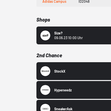
Adidas Campus
ID2048
Shops
Size?
09.06.23 10:00 Uhr
2nd Chance
StockX
Hypeneedz
SneakerAsk