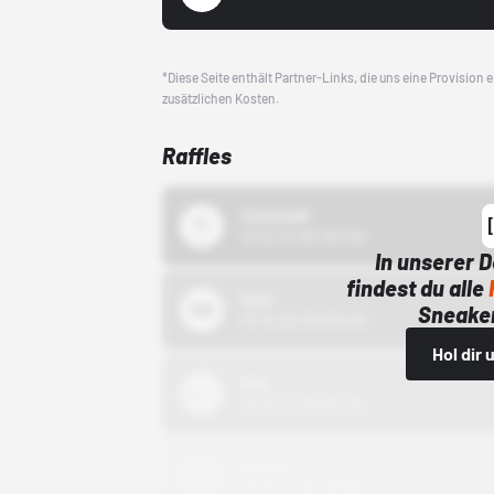
*Diese Seite enthält Partner-Links, die uns eine Provision
zusätzlichen Kosten.
Raffles
43einhalb
15.10.24 00:00 Uhr
In unserer 
findest du alle
Bstn
Sneaker
01.10.22 00:00 Uhr
Hol dir
Nike
01.10.22 00:00 Uhr
Adidas
01.10.22 00:00 Uhr