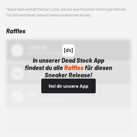
*Diese Seite enthält Partner-Links, die uns eine Provision einbringen können.
Für Dich entstehen dadurch keine zusätzlichen Kosten.
Raffles
43einhalb
15.10.24 00:00 Uhr
In unserer Dead Stock App
findest du alle
Raffles
für diesen
Bstn
Sneaker Release!
01.10.22 00:00 Uhr
Hol dir unsere App
Nike
01.10.22 00:00 Uhr
Adidas
01.10.22 00:00 Uhr