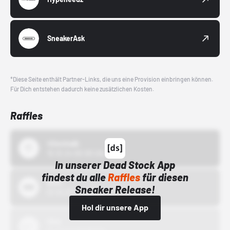
SneakerAsk
*Diese Seite enthält Partner-Links, die uns eine Provision einbringen können.
Für Dich entstehen dadurch keine zusätzlichen Kosten.
Raffles
43einhalb
15.10.24 00:00 Uhr
In unserer Dead Stock App
findest du alle
Raffles
für diesen
Bstn
Sneaker Release!
01.10.22 00:00 Uhr
Hol dir unsere App
Nike