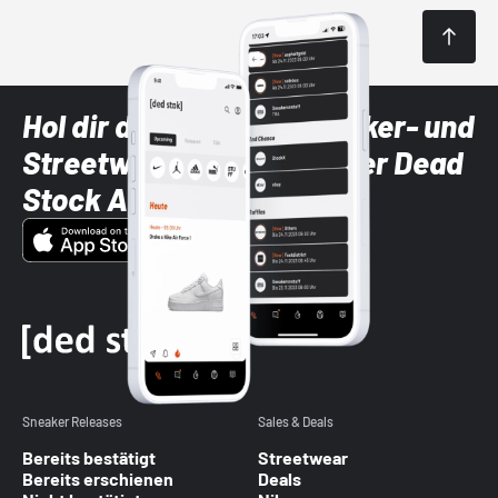
Hol dir die neuesten Sneaker- und
Streetwear-Brands mit der Dead
Stock App
Sneaker Releases
Sales & Deals
Bereits bestätigt
Streetwear
Bereits erschienen
Deals