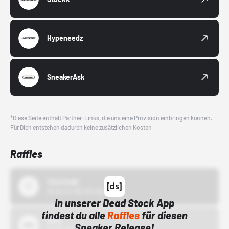
Hypeneedz
SneakerAsk
*Diese Seite enthält Partner-Links, die uns eine Provision einbringen können.
Für Dich entstehen dadurch keine zusätzlichen Kosten.
Raffles
43einhalb
15.10.24 00:00 Uhr
In unserer Dead Stock App
findest du alle
Raffles
für diesen
Bstn
Sneaker Release!