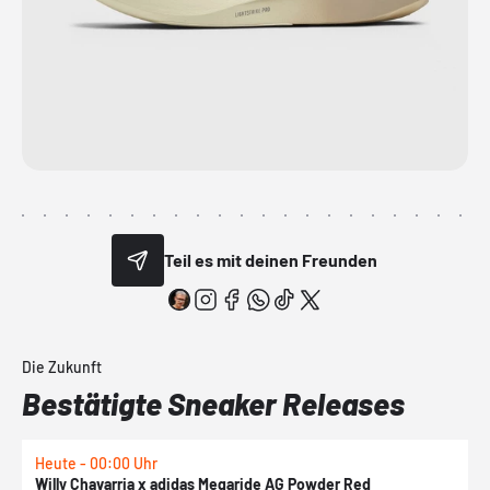
Teil es mit deinen Freunden
Die Zukunft
Bestätigte Sneaker Releases
Heute - 00:00 Uhr
H
Willy Chavarria x adidas Megaride AG Powder Red
a