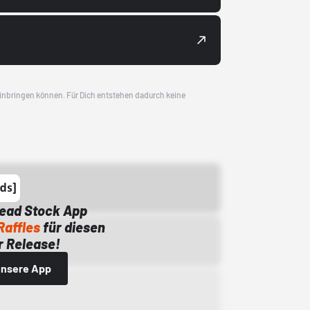
 einbringen können. Für Dich entstehen dadurch keine
Dead Stock App
Raffles
für diesen
 Release!
 unsere App