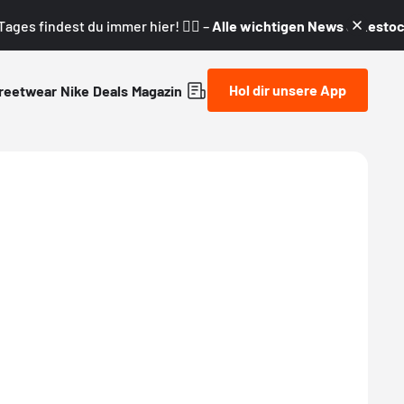
ages findest du immer hier! 👇🏼 –
Alle wichtigen News & Restock
Hol dir unsere App
reetwear
Nike
Deals
Magazin