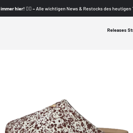
mmer hier! 👇🏼 –
Alle wichtigen News & Restocks des heutigen T
Releases
St