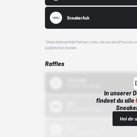
SneakerAsk
*Diese Seite enthält Partner-Links, die uns eine Provision
zusätzlichen Kosten.
Raffles
43einhalb
15.10.24 00:00 Uhr
In unserer 
findest du alle
Bstn
Sneaker
01.10.22 00:00 Uhr
Hol dir
Nike
01.10.22 00:00 Uhr