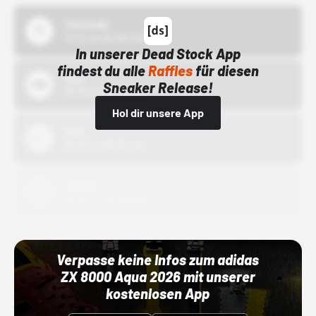
43einhalb
15.10.24 00:00 Uhr
In unserer Dead Stock App
findest du alle
Raffles
für diesen
Bstn
Sneaker Release!
01.10.22 00:00 Uhr
Hol dir unsere App
Nike
01.10.22 00:00 Uhr
Adidas
01.10.22 00:00 Uhr
Verpasse keine Infos zum adidas
ZX 8000 Aqua 2026 mit unserer
kostenlosen App