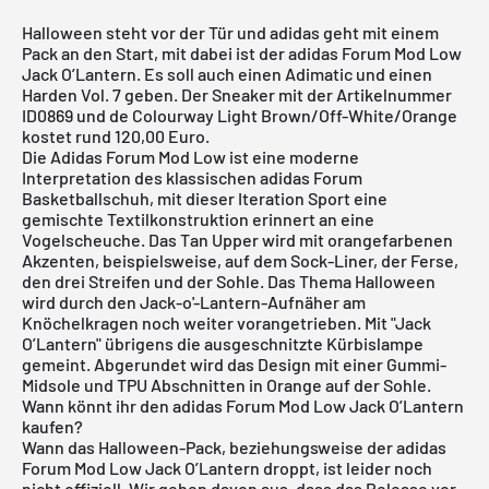
Halloween steht vor der Tür und adidas geht mit einem
Pack an den Start, mit dabei ist der adidas Forum Mod Low
Jack O’Lantern. Es soll auch einen Adimatic und einen
Harden Vol. 7 geben. Der Sneaker mit der Artikelnummer
ID0869 und de Colourway Light Brown/Off-White/Orange
kostet rund 120,00 Euro.
Die Adidas Forum Mod Low ist eine moderne
Interpretation des klassischen
adidas Forum
Basketballschuh, mit dieser Iteration Sport eine
gemischte Textilkonstruktion erinnert an eine
Vogelscheuche. Das Tan Upper wird mit orangefarbenen
Akzenten, beispielsweise, auf dem Sock-Liner, der Ferse,
den drei Streifen und der Sohle. Das Thema Halloween
wird durch den Jack-o'-Lantern-Aufnäher am
Knöchelkragen noch weiter vorangetrieben. Mit "Jack
O’Lantern" übrigens die ausgeschnitzte Kürbislampe
gemeint. Abgerundet wird das Design mit einer Gummi-
Midsole und TPU Abschnitten in Orange auf der Sohle.
Wann könnt ihr den adidas Forum Mod Low Jack O’Lantern
kaufen?
Wann das Halloween-Pack, beziehungsweise der adidas
Forum Mod Low Jack O’Lantern droppt, ist leider noch
nicht offiziell. Wir gehen davon aus, dass das Release vor