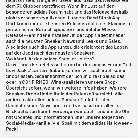
dem 31. Oktober stattfindet. Wenn ihr Lust auf den
besonderen adidas Forum habt und das Release deshalb
nicht verpassen wollt, checkt unsere
Dead Stock App
.
Dort könnt ihr eure liebsten Releases mit einer Flamme im
persönlichen Bereich speichern und mit der Glocke
Release-Reminder einstellen. In der App findet ihr aber
auch die neusten Sneaker News und Leaks und Sales.
Also ladet euch die App runter, die erleichtert das Leben
auf der Jagd nach den neusten Sneakern.
Wo könnt ihr den adidas Sneaker kaufen?
Da wir noch kein Release Datum für den adidas Forum Mod
Low Jack O’Lantern haben, können wir auch noch keine
Shops listen. Sicher kommt der Schuh direkt bei
adidas
oder in
CONFIRMED
. Wir aktualisieren unsere Shop-
Übersicht sofort, wenn wir weitere Infos haben. Weitere
Sneaker-Drops findet ihr in der
Releaseübersicht
. Alle
anderen aktuellen
adidas
Sneaker findet ihr
hier
.
Damit ihr keine News und Trend verpasst und alles im
Blick behalten könnt, versorgen wir euch rund um die Uhr
mit Updates und Informationen über unsere folgenden
Social-Media-Kanäle. Viel Spaß mit dem adidas Halloween-
Pack!