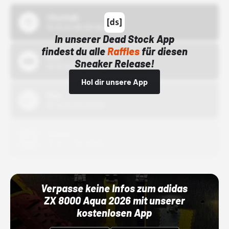
43einhalb
15.10.24 00:00 Uhr
In unserer Dead Stock App
findest du alle
Raffles
für diesen
Bstn
Sneaker Release!
01.10.22 00:00 Uhr
Hol dir unsere App
Nike
01.10.22 00:00 Uhr
Adidas
01.10.22 00:00 Uhr
Verpasse keine Infos zum adidas
ZX 8000 Aqua 2026 mit unserer
kostenlosen App