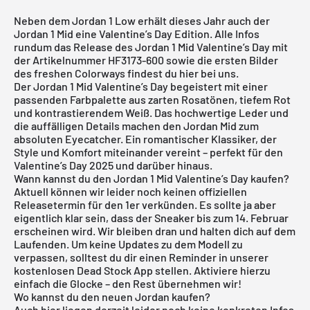
Neben dem Jordan 1 Low erhält dieses Jahr auch der
Jordan 1 Mid eine Valentine’s Day Edition. Alle Infos
rundum das Release des Jordan 1 Mid Valentine’s Day mit
der Artikelnummer HF3173-600 sowie die ersten Bilder
des freshen Colorways findest du hier bei uns.
Der Jordan 1 Mid Valentine’s Day begeistert mit einer
passenden Farbpalette aus zarten Rosatönen, tiefem Rot
und kontrastierendem Weiß. Das hochwertige Leder und
die auffälligen Details machen den
Jordan Mid
zum
absoluten Eyecatcher. Ein romantischer Klassiker, der
Style und Komfort miteinander vereint – perfekt für den
Valentine’s Day 2025 und darüber hinaus.
Wann kannst du den Jordan 1 Mid Valentine’s Day kaufen?
Aktuell können wir leider noch keinen offiziellen
Releasetermin für den 1er verkünden. Es sollte ja aber
eigentlich klar sein, dass der Sneaker bis zum 14. Februar
erscheinen wird. Wir bleiben dran und halten dich auf dem
Laufenden. Um keine Updates zu dem Modell zu
verpassen, solltest du dir einen Reminder in unserer
kostenlosen Dead Stock App
stellen. Aktiviere hierzu
einfach die Glocke – den Rest übernehmen wir!
Wo kannst du den neuen Jordan kaufen?
Auch hier liegen derzeit leider noch keine konkreten Infos