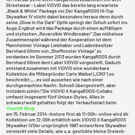
Streetwear – Label VIOVIO das bereits lang erwartete
„Black & White“ Package vor.Der KangaROOS Hi-Top
Skywalker IV sticht dabei besonders heraus denn durch
seine „Glow in the Dark“ Optik springt der Schuh sofort ins
Auge.Ergänzt wird das Package durch einen auffälligen
und stylischen „Reversible Windbreaker“.Das mühelose
Zusammenspiel während der Kooperation ist dem
Mannheimer Vintage Liebhaber und Ladenbesitzer
Bernhard Glimm von „SheMonster Vintage“ zu
verdanken.Im Sommer 2013 wurden KangaROOS durch
Bernhard Glimm dem Label VIOVIO vorgestellt. Daduch
entstand zusammen mit VIOVIO eine wunderbare
Kollektion die Mitbegründer Carlo Waibel („CRO“) so
beschreibt:„…es soll aussehen wie nach einer
durchgemachten Nacht: Schnell übergestreift, aber
trotzdem schön!“Die VIOVIO X KangaROOS-Collabo
umfasst insgesamt fünf Unisex-Styles. Alles in
schwarz/weiß gehalten folgt der Verkaufsstart beim
Overkill Shop
am 15. Februar 2014 -Instore first ab 11:00h– online wird dir
Kollektion um 12:00h erhätlich sein.VIOVIO X KangaROOS
Skywalker IVDer ursprünglich 1987 entworfene Skywalker
versteckt viele Details, wie u.a. gestickte kleine Dreieck-