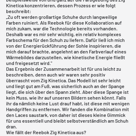
Kinetica konzentrieren, dessen Prozess er wie folgt
beschreibt:
„Zu oft werden großartige Schuhe durch langweilige
Farben ruiniert. Als Reebok für diese Kollaboration auf
mich zukam, war die Technologie bereits vorhanden.
Deshalb war es mir sehr wichtig, ein relativ komplexes
Farbschema für den Schuh zu liefern. Dafür ließ ich mich
von der Energierückführung der Sohle inspirieren, die
mich darauf brachte, angelehnt an den Farbverlauf eines
Wärmebildes darzustellen, wie kinetische Energie fließt
und freigesetzt wird."
Das Ergebnis der Zusammenarbeit ist für uns leicht zu
beschreiben, denn auch wir waren sehr positiv
überrascht vom Zig Kinetica. Das Modell ist sehr leicht
und liegt gut am Fuß, was sicherlich auch an der Spange
liegt, die sich über den Spann zieht. Aber diese Spange ist
kein Muss, wie ihr auf unseren Bildern sehen könnt. Falls
ihr da nämlich keine Lust drauf habt, ist diese mit wenigen
Handgriffen zu entfernen. Wir fanden die Kombination mit
den Laces saustark, von daher ist dieses kleine Gimmick
für uns essentiell und bleibt selbstverständlich am Schuh
dran.
Wie fällt der Reebok Zig Kinetica aus?