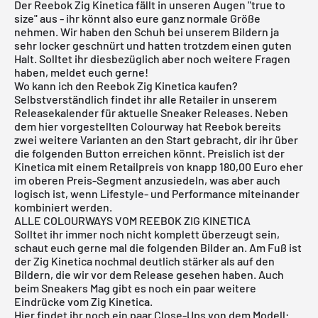
Der Reebok Zig Kinetica fällt in unseren Augen "true to
size" aus - ihr könnt also eure ganz normale Größe
nehmen. Wir haben den Schuh bei unserem Bildern ja
sehr locker geschnürt und hatten trotzdem einen guten
Halt. Solltet ihr diesbezüglich aber noch weitere Fragen
haben, meldet euch gerne!
Wo kann ich den Reebok Zig Kinetica kaufen?
Selbstverständlich findet ihr alle Retailer in unserem
Releasekalender
für aktuelle Sneaker Releases. Neben
dem hier vorgestellten Colourway hat Reebok bereits
zwei weitere Varianten an den Start gebracht, dir ihr über
die folgenden Button erreichen könnt. Preislich ist der
Kinetica mit einem Retailpreis von knapp 180,00 Euro eher
im oberen Preis-Segment anzusiedeln, was aber auch
logisch ist, wenn Lifestyle- und Performance miteinander
kombiniert werden.
ALLE COLOURWAYS VOM REEBOK ZIG KINETICA
Solltet ihr immer noch nicht komplett überzeugt sein,
schaut euch gerne mal die folgenden Bilder an. Am Fuß ist
der Zig Kinetica nochmal deutlich stärker als auf den
Bildern, die wir vor dem Release gesehen haben. Auch
beim
Sneakers Mag
gibt es noch ein paar weitere
Eindrücke vom Zig Kinetica.
Hier findet ihr noch ein paar Close-Ups von dem Modell: