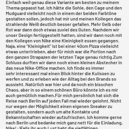
Einfach weil genau diese Variante am besten zu meinem
Thema gepasst hat. Ich hätte die Sohle, den Cage und den
Mudguard vielleicht noch in einem der beiden Farbtöne
gestalten sollen, jedoch hat mir und meinen Kollegen das
strahlende Weiß deutlich besser gefallen. Mehr Gelb oder
Rot war dann doch etwas zuviel des Guten. Nachdem wir
unser Design fertiggestellt hatten, sind wir dann noch mit
den Kollegen von Nike eine Kleinigkeit essen gegangen.
Naja, eine "Kleinigkeit" ist bei einer 40cm Pizza vielleicht
etwas untertrieben, aber für mich war die Portion nach
den ganzen Strapazen der letzten Tage genau richtig.Zum
Schluss durften wir dann noch einen kleinen Abstecher in
das neue Nike-Office machen. Ich finde es immer
sehr interessant mal einen Blick hinter die Kulissen zu
werfen und zu erleben wie der Alltag bei den Brands so
aussieht. Natürlich war hier und da noch ein bisschen
Chaos, aber in so einem schönen Büro könnte ich es mir
auch gemütlich machen.Für mich persönlich hat sich die
Reise nach Berlin auf jeden Fall mal wieder gelohnt. Nicht
nur wegen der Möglichkeit einen eigenen Sneaker zu
gestalten, sondern auch um alte Kontakte und
Bekanntschaften wieder aufzufrischen. Ich komme gerne
nach Berlin und bedanke mich ganz nett für die Einladung,
Nike! :)Falls ihr auch Lust habt die vielfältigen