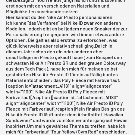
erst noch mit den verschiedenen Materialien und
Möglichkeiten auseinandersetzen.
Hier kannst du den Nike Air Presto personalisieren
Ich kenne "das Verfahren"
bei Nike iD
zwar von anderen
Modellen, jedoch gibt es bei jedem neuen Sneaker der zur
Personalisierung freigegeben wird immer etwas andere
Optionen. Die galt es also erstmal zu erforschen, was
glücklicherweise aber relativ schnell ging.Da ich in
diesem Jahr schon den ein oder anderen eher
unauffälligeren Presto gekauft habe ( zum Beispiel den
schwarzen
Nike Air Presto BR
und den grauen Colourway
aus dem
Tech Pack
), habe ich mich für meinen selbst
gestalteten Nike Air Presto iD für ein auffällig buntes
Material entschieden: das Poly Fleece mit Farbverlauf.
[caption id="attachment_41181" align="aligncenter"
width="1100"] Nike Air Presto iD Poly Fleece mit
Farbverlauf[/caption][caption id="attachment_41180"
align="aligncenter" width="1100"] Nike Air Presto iD Poly
Fleece mit Farbverlauf[/caption]Mein finales Design des
Nike Air Presto iD
läuft unter dem Arbeitstitel "Hawaiian
Sundowner" und wurde vom Sonnenuntergang auf Hawaii
inspiriert.Um mein gewähltes Thema zu treffen, habe ich
mich für Farbverlauf "Tour Yellow/Gym Red" entschieden.