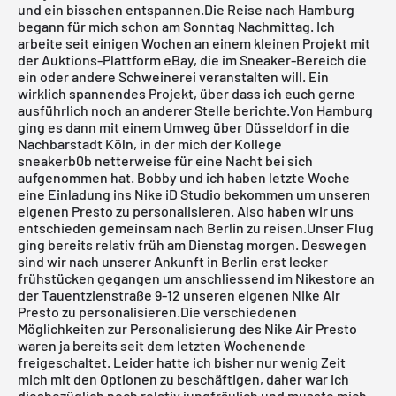
und ein bisschen entspannen.Die
Reise nach Hamburg
begann für mich schon am Sonntag Nachmittag. Ich
arbeite seit einigen Wochen an einem kleinen Projekt mit
der Auktions-Plattform eBay, die im Sneaker-Bereich die
ein oder andere Schweinerei veranstalten will. Ein
wirklich spannendes Projekt, über dass ich euch gerne
ausführlich noch an anderer Stelle berichte.Von Hamburg
ging es dann mit einem Umweg über Düsseldorf in die
Nachbarstadt Köln, in der mich der Kollege
sneakerb0b
netterweise für eine Nacht bei sich
aufgenommen hat. Bobby und ich haben letzte Woche
eine Einladung ins Nike iD Studio bekommen um unseren
eigenen
Presto zu personalisieren
. Also haben wir uns
entschieden gemeinsam nach Berlin zu reisen.Unser Flug
ging bereits relativ früh am Dienstag morgen. Deswegen
sind wir nach unserer Ankunft in Berlin erst lecker
frühstücken gegangen um anschliessend im Nikestore an
der Tauentzienstraße 9-12 unseren eigenen Nike Air
Presto zu personalisieren.Die
verschiedenen
Möglichkeiten
zur Personalisierung des Nike Air Presto
waren ja bereits seit dem letzten Wochenende
freigeschaltet. Leider hatte ich bisher nur wenig Zeit
mich mit den Optionen zu beschäftigen, daher war ich
diesbezüglich noch relativ jungfräulich und musste mich