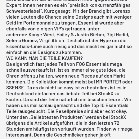
Expert:innen nennen es ein "preislich konkurrenzfähiges
Schwesterlabel“. Kurz gesagt: Mit der Brand gibt Lorenzo
vielen Leuten die Chance seine Designs auch mit weniger
Geld im Portemonnaie zu tragen. Essential wurde aber
ebenfalls von einigen VIP’s getragen, unter
anderem: Kanye West, Hailey & Justin Bieber, Gigi Hadid,
Selena Gomez, Virgil Abloh. Deshalb ist der Hype um die
Essentials-Linie auch riesig und das macht es gar nicht so
einfach an die Designs zu kommen.
WO KANN MAN DIE TEILE KAUFEN?
Da eigentlich fast jedes Teil von FOG Essentials mega
schnell ausverkauft ist, ist es immer eine gute Idee, die
Ohren offen zu halten, wenn neue Pieces auf den Markt
kommen. Die Kollektion kommt meist bei MR PORTER oder
SSENSE. Da es da nicht so easy ist zu bestellen, ist es in
Deutschland einfacher das liebste Teil bei StockX zu
kaufen. Da sind die Teile natürlich ein bisschen teurer. Wir
haben uns mal schlau gemacht und die Top 10 Essentials
Teile rausgesucht. Die Resellpreise sind aber echt okay.
Unter den „Beliebtesten Produkten“ werden bei StockX
übrigens die Artikel aufgeführt, die in den letzten 72
Stunden am häufigsten verkauft wurden. Finden wir mega
interessant. Denn die Geschmäcker gehen ja oft