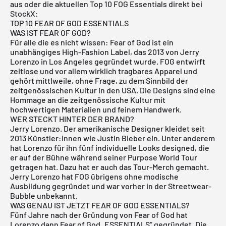
aus oder die aktuellen Top 10 FOG Essentials direkt bei
StockX:
TOP 10 FEAR OF GOD ESSENTIALS
WAS IST FEAR OF GOD?
Für alle die es nicht wissen: Fear of God ist ein
unabhängiges High-Fashion Label, das 2013 von Jerry
Lorenzo in Los Angeles gegründet wurde. FOG entwirft
zeitlose und vor allem wirklich tragbares Apparel und
gehört mittlweile, ohne Frage, zu dem Sinnbild der
zeitgenössischen Kultur in den USA. Die Designs sind eine
Hommage an die zeitgenössische Kultur mit
hochwertigen Materialien und feinem Handwerk.
WER STECKT HINTER DER BRAND?
Jerry Lorenzo. Der amerikanische Designer kleidet seit
2013 Künstler:innen wie Justin Bieber ein. Unter anderem
hat Lorenzo für ihn fünf individuelle Looks designed, die
er auf der Bühne während seiner Purpose World Tour
getragen hat. Dazu hat er auch das Tour-Merch gemacht.
Jerry Lorenzo hat FOG übrigens ohne modische
Ausbildung gegründet und war vorher in der Streetwear-
Bubble unbekannt.
WAS GENAU IST JETZT FEAR OF GOD ESSENTIALS?
Fünf Jahre nach der Gründung von Fear of God hat
Lorenzo dann Fear of God „ESSENTIALS“ gegründet. Die