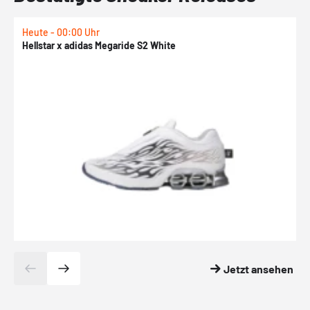
Heute - 00:00 Uhr
H
Hellstar x adidas Megaride S2 White
N
Jetzt ansehen