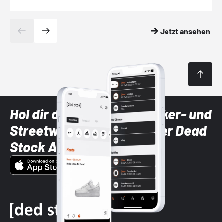
Jetzt ansehen
Hol dir die neuesten Sneaker- und
Streetwear-Brands mit der Dead
Stock App