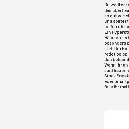
Du wolltest
das überhau
so gut wie a
Und solltest
helfen dir s
Ein Hyperstr
Händlern erh
besonders p
steht im Kon
redet beisp
den bekannt
Wenn ihr an
seid haben 
Stock Sneake
euer Smartp
falls ihr ma