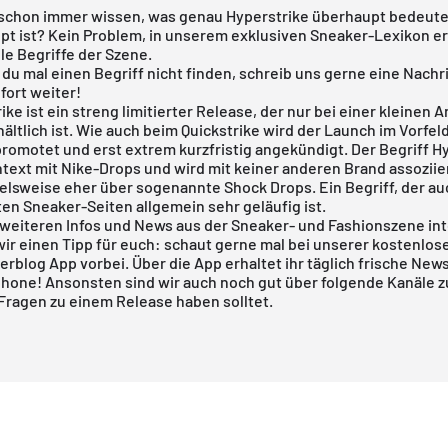
 schon immer wissen, was genau Hyperstrike überhaupt bedeute
pt ist? Kein Problem, in unserem exklusiven Sneaker-Lexikon er
lle Begriffe der Szene.
 du mal einen Begriff nicht finden, schreib uns gerne eine Nachr
ofort weiter!
ike ist ein streng limitierter Release, der nur bei einer kleinen 
ältlich ist. Wie auch beim Quickstrike wird der Launch im Vorfeld
romotet und erst extrem kurzfristig angekündigt. Der Begriff H
text mit Nike-Drops und wird mit keiner anderen Brand assoziier
ielsweise eher über sogenannte Shock Drops. Ein Begriff, der au
en Sneaker-Seiten allgemein sehr geläufig ist.
 weiteren Infos und News aus der Sneaker- und Fashionszene int
wir einen Tipp für euch: schaut gerne mal bei unserer kostenlo
rblog App vorbei. Über die App erhaltet ihr täglich frische News 
hone! Ansonsten sind wir auch noch gut über folgende Kanäle z
l Fragen zu einem Release haben solltet.