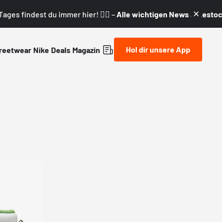
ages findest du immer hier! 👇🏼 –
Alle wichtigen News & Restock
Hol dir unsere App
reetwear
Nike
Deals
Magazin