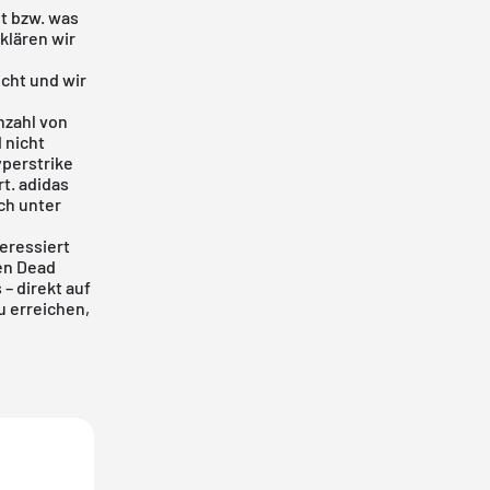
t bzw. was
klären wir
icht und wir
Anzahl von
 nicht
yperstrike
t. adidas
ch unter
eressiert
sen Dead
– direkt auf
u erreichen,