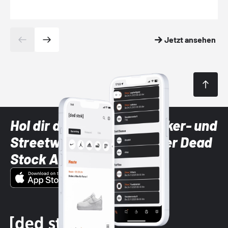
Jetzt ansehen
Hol dir die neuesten Sneaker- und
Streetwear-Brands mit der Dead
Stock App