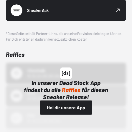
SneakerAsk
*Diese Seite enthält Partner-Links, die uns eine Provision einbringen können.
Für Dich entstehen dadurch keine zusätzlichen Kosten.
Raffles
43einhalb
15.10.24 00:00 Uhr
In unserer Dead Stock App
findest du alle
Raffles
für diesen
Bstn
Sneaker Release!
01.10.22 00:00 Uhr
Hol dir unsere App
Nike
01.10.22 00:00 Uhr