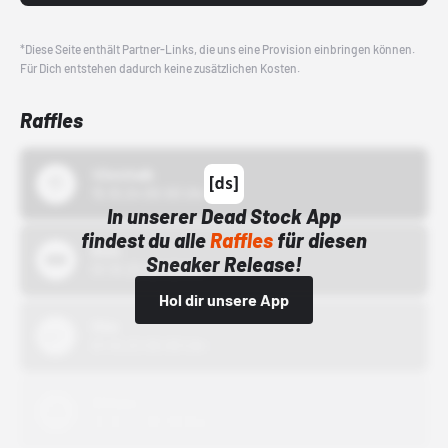
*Diese Seite enthält Partner-Links, die uns eine Provision einbringen können.
Für Dich entstehen dadurch keine zusätzlichen Kosten.
Raffles
43einhalb
15.10.24 00:00 Uhr
In unserer Dead Stock App
findest du alle
Raffles
für diesen
Bstn
Sneaker Release!
01.10.22 00:00 Uhr
Hol dir unsere App
Nike
01.10.22 00:00 Uhr
Adidas
01.10.22 00:00 Uhr