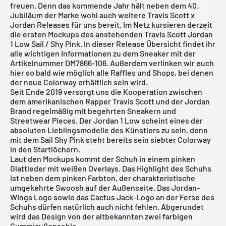
freuen. Denn das kommende Jahr hält neben dem 40.
Jubiläum der Marke wohl auch weitere Travis Scott x
Jordan Releases für uns bereit. Im Netz kursieren derzeit
die ersten Mockups des anstehenden Travis Scott Jordan
1 Low Sail / Shy Pink. In dieser Release Übersicht findet ihr
alle wichtigen Informationen zu dem Sneaker mit der
Artikelnummer DM7866-106. Außerdem verlinken wir euch
hier so bald wie möglich alle Raffles und Shops, bei denen
der neue Colorway erhältlich sein wird.
Seit Ende 2019 versorgt uns die Kooperation zwischen
dem amerikanischen Rapper Travis Scott und der Jordan
Brand regelmäßig mit begehrten Sneakern und
Streetwear Pieces. Der Jordan 1 Low scheint eines der
absoluten Lieblingsmodelle des Künstlers zu sein, denn
mit dem Sail Shy Pink steht bereits sein siebter Colorway
in den Startlöchern.
Laut den Mockups kommt der Schuh in einem pinken
Glattleder mit weißen Overlays. Das Highlight des Schuhs
ist neben dem pinken Farbton, der charakteristische
umgekehrte Swoosh auf der Außenseite. Das Jordan-
Wings Logo sowie das Cactus Jack-Logo an der Ferse des
Schuhs dürfen natürlich auch nicht fehlen. Abgerundet
wird das Design von der altbekannten zwei farbigen
Gummiaußensohle.