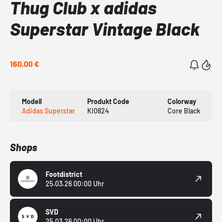
Thug Club x adidas
Superstar Vintage Black
160,00 €
Modell
Produkt Code
Colorway
Adidas Superstar
KI0824
Core Black
Shops
Footdistrict
25.03.26 00:00 Uhr
SVD
25.03.26 00:00 Uhr