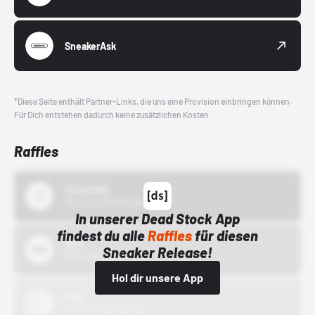
SneakerAsk
*Diese Seite enthält Partner-Links, die uns eine Provision einbringen können.
Für Dich entstehen dadurch keine zusätzlichen Kosten.
Raffles
43einhalb
15.10.24 00:00 Uhr
In unserer Dead Stock App
findest du alle
Raffles
für diesen
Bstn
Sneaker Release!
01.10.22 00:00 Uhr
Hol dir unsere App
Nike
01.10.22 00:00 Uhr