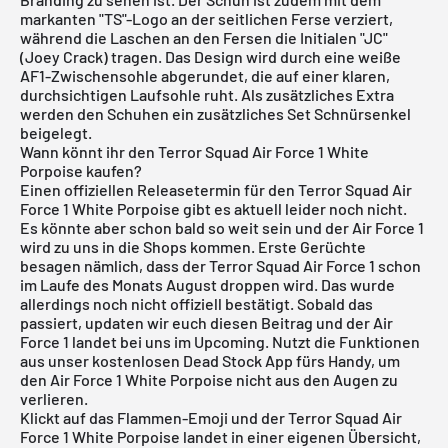
markanten "TS"-Logo an der seitlichen Ferse verziert,
während die Laschen an den Fersen die Initialen "JC"
(Joey Crack) tragen. Das Design wird durch eine weiße
AF1-Zwischensohle abgerundet, die auf einer klaren,
durchsichtigen Laufsohle ruht. Als zusätzliches Extra
werden den Schuhen ein zusätzliches Set Schnürsenkel
beigelegt.
Wann könnt ihr den Terror Squad Air Force 1 White
Porpoise kaufen?
Einen offiziellen Releasetermin für den Terror Squad Air
Force 1 White Porpoise gibt es aktuell leider noch nicht.
Es könnte aber schon bald so weit sein und der Air Force 1
wird zu uns in die Shops kommen. Erste Gerüchte
besagen nämlich, dass der Terror Squad Air Force 1 schon
im Laufe des Monats August droppen wird. Das wurde
allerdings noch nicht offiziell bestätigt. Sobald das
passiert, updaten wir euch diesen Beitrag und der Air
Force 1 landet bei uns im Upcoming. Nutzt die Funktionen
aus unser
kostenlosen Dead Stock App
fürs Handy, um
den Air Force 1 White Porpoise nicht aus den Augen zu
verlieren.
Klickt auf das Flammen-Emoji und der Terror Squad Air
Force 1 White Porpoise landet in einer eigenen Übersicht,