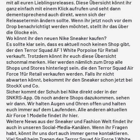
mit all euren Lieblingsreleases. Diese Übersicht könnt ihr
ganz einfach mit einem Klick aufrufen und seht dann
dementsprechend auch direkt, wenn sich der
Releasetermin ändern sollte. Wenn ihr jetzt noch vor dem
Drop benachrichtigt werden möchtet, stellt ihr das über
die Glocke ein.
Wo könnt ihr den neuen Nike Sneaker kaufen?
Es sollte klar sein, dass es aktuell noch keinen Shop gibt,
der den Terror Squad AF 1 White Porpoise für Retail
verkauft. Trotzdem könnt ihr euch diese Übersicht
schonmal merken. Hier werden nämlich zum Drop alle
Shops und Stores hinterlegt sein, die den Terror Squad Air
Force 1für Retail verkaufen werden. Falls ihr nicht
abwarten könnt, bekommt ihr den Sneaker schon jetzt bei
StockX
und Co.
Sicher kommt der Schuh bei
Nike
direkt oder in der
SNKRS
-App. Ob noch andere Shops dazukommen, sehen
wir dann. Wir halten Augen und Ohren offen und halten
euch immer auf dem Laufenden. Alle anderen aktuellen
Air Force 1
Modelle findet ihr
hier
.
Weitere News aus der Sneaker und Fashion Welt findet ihr
auch in unseren Social-Media-Kanälen. Wenn ihr Fragen
habt, könnt ihr uns dort auch immer gerne kontaktieren.
Viel Spaß beim Tragen des Terror Squad Air Force 1 White