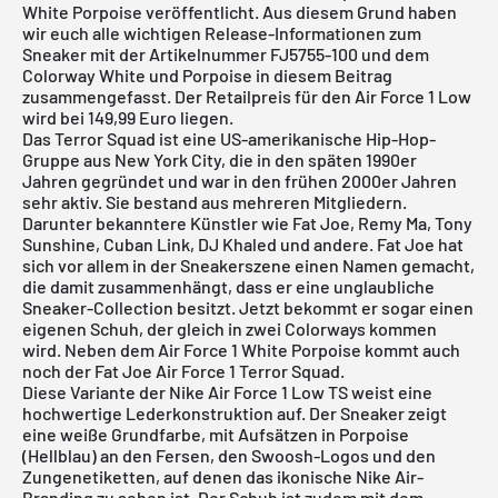
White Porpoise veröffentlicht. Aus diesem Grund haben
wir euch alle wichtigen Release-Informationen zum
Sneaker mit der Artikelnummer FJ5755-100 und dem
Colorway White und Porpoise in diesem Beitrag
zusammengefasst. Der Retailpreis für den Air Force 1 Low
wird bei 149,99 Euro liegen.
Das Terror Squad ist eine US-amerikanische Hip-Hop-
Gruppe aus New York City, die in den späten 1990er
Jahren gegründet und war in den frühen 2000er Jahren
sehr aktiv. Sie bestand aus mehreren Mitgliedern.
Darunter bekanntere Künstler wie Fat Joe, Remy Ma, Tony
Sunshine, Cuban Link, DJ Khaled und andere. Fat Joe hat
sich vor allem in der Sneakerszene einen Namen gemacht,
die damit zusammenhängt, dass er eine unglaubliche
Sneaker-Collection besitzt. Jetzt bekommt er sogar einen
eigenen Schuh, der gleich in zwei Colorways kommen
wird. Neben dem Air Force 1 White Porpoise kommt auch
noch der
Fat Joe Air Force 1 Terror Squad
.
Diese Variante der Nike Air Force 1 Low TS weist eine
hochwertige Lederkonstruktion auf. Der Sneaker zeigt
eine weiße Grundfarbe, mit Aufsätzen in Porpoise
(Hellblau) an den Fersen, den Swoosh-Logos und den
Zungenetiketten, auf denen das ikonische Nike Air-
Branding zu sehen ist. Der Schuh ist zudem mit dem