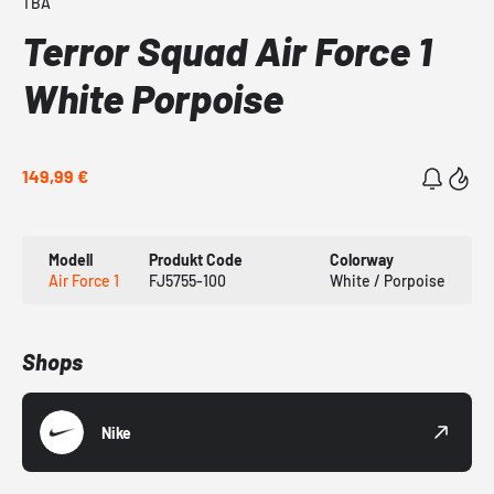
TBA
Terror Squad Air Force 1
White Porpoise
149,99 €
Modell
Produkt Code
Colorway
Air Force 1
FJ5755-100
White / Porpoise
Shops
Nike