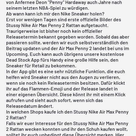
von Anfernee Deon "Penny" Hardaway auch Jahre nach
seinem letzten NBA-Spiel zu würdigen.
Ab wann kann ich mir den Nike Sneaker holen?
Erst vor wenigen Tagen sind erste offizielle Bilder des
Stussy Nike Air Max Penny 2 Rattan aufgetaucht.
Traurigerweise ist bisher noch kein offizieller
Releasetermin bekannt gegeben worden. Sobald das aber
passieren sollte, werden wir euch selbstverständlich den
Beitrag updaten und der Air Max Penny 2 landet bei uns im
Upcoming. Euch kann auch übrigens unsere
kostenlose
Dead Stock App
fürs Handy eine große Hilfe sein, den
Sneaker für Retail zu bekommen.
In der App gibt es eine sehr nützliche Funktion, die euch
helfen wird Sneaker nicht aus den Augen zu verlieren,
wenn sie noch kein Releasetermin besitzen. Dafür klickt
ihr auf das Flammen-Emoji und der Release landet in
einer eigenen Übersicht. Diese könnt ihr mit einem Klick
aufrufen und sieht auch sofort, wenn sich das
Releasedatum ändert.
In welchen Shops kaufe ich den Stussy Nike Air Max Penny
2 Rattan?
Falls wir euer Interesse für den Stussy Nike Air Max Penny
2 Rattan wecken konnten und ihr den Schuh kaufen wollt,
solltet ihr euch unbedingt diese Übersicht merken. Hier