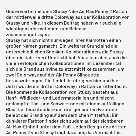
Uns erwartet mit dem Stussy Nike Air Max Penny 2 Rattan
der mittlerweile dritte Colorway aus der Kollaboration von
Stussy und Nike. In diesem Beitrag haben wir euch alle
wichtigen Informationen zum Release
zusammengetragen.
Stussy hat sich nicht nur wegen ihrer Klamotten einen
großen Namen gemacht. Ein weiterer Grund sind die
unterschiedlichen Sneaker-Kollaborationen, die Stussy
über die Jahre veröffentlicht hat. Vor allem aber auch die
vielen erfolgreichen Kollaborationen. Im Dezember tat
sich die Brand aus Irvine zuletzt mit Nike zusammen, um
zwei Colorways auf der Air Penny Silhouette
herauszubringen. Die findet ihr übrigens
hier
und
hier
.
Jetzt wurde ein dritter Colorway in Rattan veröffentlicht.
Die kommende Kollaboration von Stüssy besteht aus
Hanf-, Wildleder- und Ledermaterialien und mischt
gedämpfte Tan- und Schwarztöne mit einem auffälligen
Blau. Der leuchtendste der drei genannten Farbtöne
belebt das Branding auf dem seitlichen Mittelfuß. Ein
dunklerer Farbton findet sich zudem auf der sichtbaren
Air Max-Einheit unter dem Fuß. Jedes Design des dritten
Air Penny 2 von Stüssy trägt dazu bei, das Vermächtnis