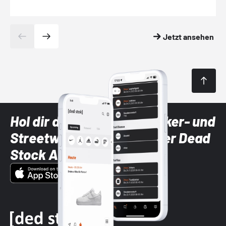
Jetzt ansehen
Hol dir die neuesten Sneaker- und
Streetwear-Brands mit der Dead
Stock App