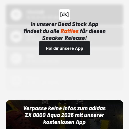
43einhalb
15.10.24 00:00 Uhr
In unserer Dead Stock App
findest du alle
Raffles
für diesen
Bstn
Sneaker Release!
01.10.22 00:00 Uhr
Hol dir unsere App
Nike
01.10.22 00:00 Uhr
Adidas
01.10.22 00:00 Uhr
Verpasse keine Infos zum adidas
ZX 8000 Aqua 2026 mit unserer
kostenlosen App