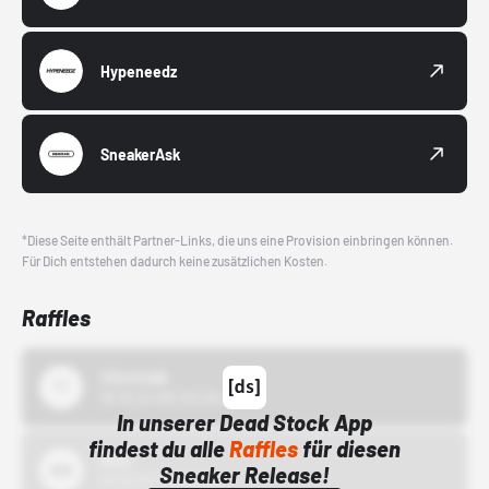
Hypeneedz
SneakerAsk
*Diese Seite enthält Partner-Links, die uns eine Provision einbringen können.
Für Dich entstehen dadurch keine zusätzlichen Kosten.
Raffles
43einhalb
15.10.24 00:00 Uhr
In unserer Dead Stock App
findest du alle
Raffles
für diesen
Bstn
Sneaker Release!
01.10.22 00:00 Uhr