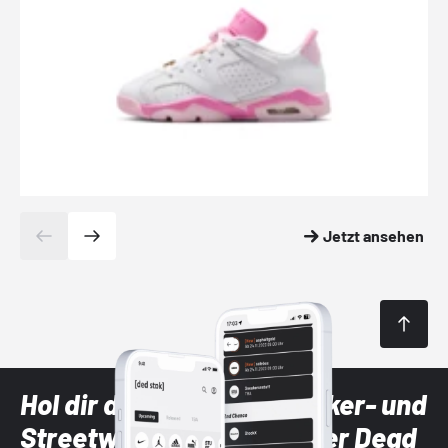
Jetzt ansehen
Hol dir die neuesten Sneaker- und
Streetwear-Brands mit der Dead