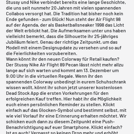
Stussy und
Nike
verbindet bereits eine lange Geschichte,
die uns seit nunmehr 20 Jahren mit vielen spannenden
Collabos versorgt hat. Die Tradition hat bisher noch kein
Ende gefunden - zum Glück! Nun steht der Air Flight 98
auf der Agenda, der als Basketballsneaker 1998 das Licht
der Welt erblickt hat. Die Aufmerksamen unter uns haben
vielleicht bemerkt, dass die Silhouette ihr 25-jähriges
Jubiläum feiert. Genau der richtige Zeitpunkt, um das
Modell mit einem Designupdate zu versehen und so auf
die Feierlichkeiten vorzubereiten.
Wann könnt ihr den neuen Colorway für Retail kaufen?
Der Stussy Nike Air Flight 89 Pecan lässt nicht mehr allzu
lange auf sich warten und kommt am 13. Dezember um
9:00 Uhr in die virtuellen Regale. Wenn ihr den
spannenden Colorway unbedingt in eurem Schuhschrank
wissen wollt, könnt ihr schon jetzt unserer
kostenlosen
Dead Stock App
die ersten Vorkehrungen für den
erfolgreichen Kauf treffen. Hier habt ihr die Möglichkeit
euch einen persönlichen Reminder zu stellen. Klickt
einfach auf das Glocken-Symbol und bestimmt selbst, mit
wie viel Vorlauf ihr eine Erinnerung erhalten möchtet. Wir
schicken euch dann zu diesem Zeitpunkt eine Push-
Benachrichtigung auf euer Smartphone. Klickt einfach?
Ist es auch! Verpasst so keinen Drop mehr und erhöht