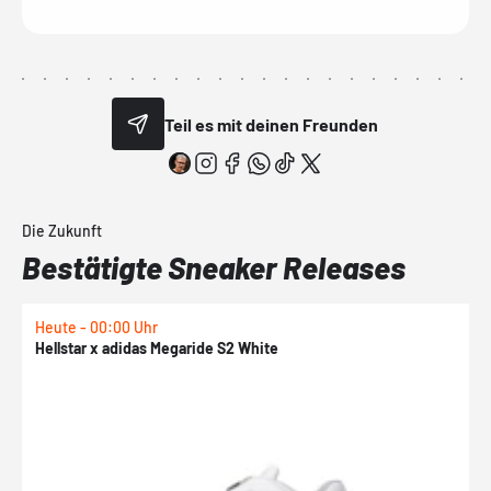
Teil es mit deinen Freunden
Die Zukunft
Bestätigte Sneaker Releases
Heute - 00:00 Uhr
H
Hellstar x adidas Megaride S2 White
N