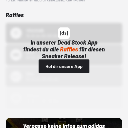
Für Dich entstehen dadurch keine zusätzlichen Kosten.
Raffles
43einhalb
15.10.24 00:00 Uhr
In unserer Dead Stock App
findest du alle
Raffles
für diesen
Bstn
Sneaker Release!
01.10.22 00:00 Uhr
Hol dir unsere App
Nike
01.10.22 00:00 Uhr
Adidas
01.10.22 00:00 Uhr
Verpasse keine Infos zum adidas