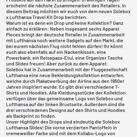
erscheint die nächste Zusammenarbeit des Retailers. In
diesem Beitrag möchten wir euch von dem neuen Solebox
x Lufthansa Travel Kit Drop berichten.
Warum ist es denn ein Drop und keine Kollektion? Ganz
einfach zu erklären: Neben insgesamt sechs Apparel
Pieces bringt der deutsche Retailer in Zusammenarbeit
mit Lufthansa noch weitere Gadgets auf den Markt, die
bei eurem nächsten Flug nicht fehlen dürfen! Ihr könnt
euch also ebenfalls auf ein Nackenkissen, eine
Powerbank, ein Reisepass-Etui, eine Organizer Tasche
und Slides freuen! Aber zurück zu dem Apparel:
Solebox hat in Zusammenarbeit mit der Fluggesellschaft
Lufthansa eine neue Bekleidungskollektion entworfen,
welche durch Plakatwerbung der Airline aus den 1950er
Jahren inspiriert wurde. Es gibt drei verschiedene T-
Shirts und Hoodies. Alle Kleidungsstücke der Kollektion
verfügen über das gemeinsame Logo von Solebox und
Lufthansa auf der linken Brustseite. Außerdem sind die
drei verschiedenen Designs auf den Shirts und Hoodies
als Backprint zu finden.
Unser Highlight des Drops sind eindeutig die
Solebox
Lufthansa Slides
! Die vorne verzierten Pantoffeln in
cremeweißer Farbe sind mit dem Kollabo-Logo von