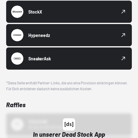
StockX
Hypeneedz
SneakerAsk
*Diese Seite enthält Partner-Links, die uns eine Provision einbringen können.
Für Dich entstehen dadurch keine zusätzlichen Kosten.
Raffles
43einhalb
15.10.24 00:00 Uhr
In unserer Dead Stock App