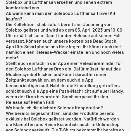
Solebox und Lufthansa versehen und sehen extrem
komfortabel aus.
Ab wann kann man den Solebox x Lufthansa Travel Kit
kaufen?
Die Kollektion ist ab sofort bereits im Upcoming von
Solebox gelistet und wird ab dem 05. April 2023 um 10:00
Uhr erhältlich sein. Damit ihr den Release auf keinen Fall
verpasst, können euch unsere
kostenlose Dead Stock
App
fürs Smartphone ans Herz legen. Ihr könnt euch dort
nämlich einen Release-Wecker einstellen und noch vieles
mehr!
Stellt euch einfach in der App einen Releasereminder für
den Solebox Lufthansa Drop ein. Dafür müsst ihr auf das
Glockensymbol klicken und könnt daraufhin einen
Zeitpunkt auswählen, an dem euch die App
benachrichtigen soll. Habt ihr die Einstellung getroffen,
schickt euch die App eine Push-Nachricht auf euer Handy,
wenn der Drop bevorsteht. Somit verpasst ihr den
Release auf keinen Fall!
Wo kaufe ich die nächste Solebox Kooperation?
Wie bereits angeschnitten, sind die Produkte bereits
exklusiv bei Solebox gelistet worden. Natürlich werden
die Klamotten und Reise Essentials auch im Onlineshop
von Solebox verkauft. Die T-Shirts bekommt ihr bereits ab