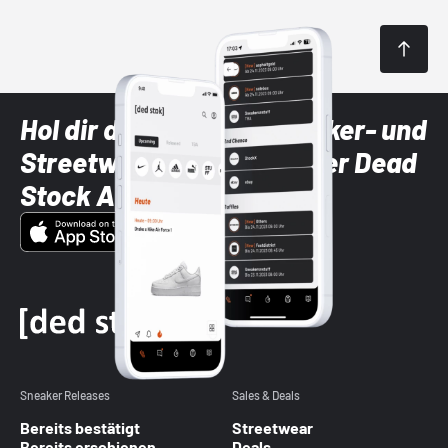
Hol dir die neuesten Sneaker- und
Streetwear-Brands mit der Dead
Stock App
Sneaker Releases
Sales & Deals
Bereits bestätigt
Streetwear
Bereits erschienen
Deals