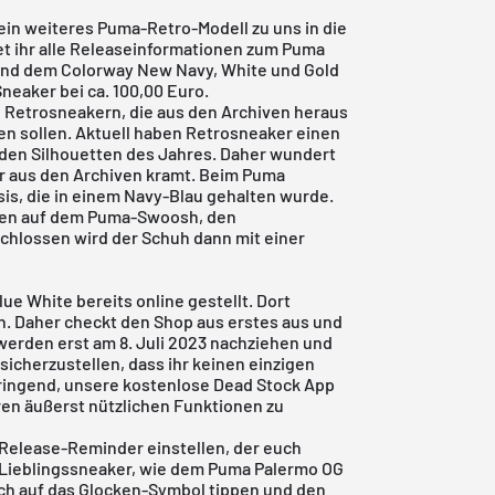
in weiteres Puma-Retro-Modell zu uns in die
t ihr alle Releaseinformationen zum Puma
und dem Colorway New Navy, White und Gold
Sneaker bei ca. 100,00 Euro.
 Retrosneakern, die aus den Archiven heraus
en sollen. Aktuell haben Retrosneaker einen
 den Silhouetten des Jahres. Daher wundert
er aus den Archiven kramt. Beim Puma
is, die in einem Navy-Blau gehalten wurde.
ten auf dem Puma-Swoosh, den
hlossen wird der Schuh dann mit einer
e White bereits online gestellt. Dort
n. Daher checkt den Shop aus erstes aus und
 werden erst am 8. Juli 2023 nachziehen und
icherzustellen, dass ihr keinen einzigen
ringend, unsere
kostenlose Dead Stock App
ren äußerst nützlichen Funktionen zu
n Release-Reminder einstellen, der euch
 Lieblingssneaker, wie dem Puma Palermo OG
lich auf das Glocken-Symbol tippen und den