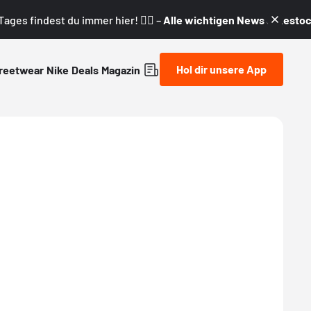
ages findest du immer hier! 👇🏼 –
Alle wichtigen News & Restock
Hol dir unsere App
reetwear
Nike
Deals
Magazin