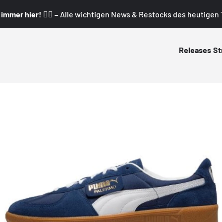
mmer hier! 👇🏼 –
Alle wichtigen News & Restocks des heutigen T
Releases
St