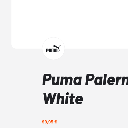
Puma Paler
White
99,95 €