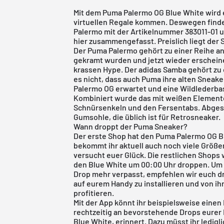
Mit dem Puma Palermo OG Blue White wird e
virtuellen Regale kommen. Deswegen finde
Palermo mit der Artikelnummer 383011-01 
hier zusammengefasst. Preislich liegt der 
Der Puma Palermo gehört zu einer Reihe an
gekramt wurden und jetzt wieder erschein
krassen Hype. Der adidas Samba gehört zu
es nicht, dass auch Puma ihre alten Sneak
Palermo OG erwartet und eine Wildlederbas
Kombiniert wurde das mit weißen Elemen
Schnürsenkeln und den Fersentabs. Abgesc
Gumsohle, die üblich ist für Retrosneaker.
Wann droppt der Puma Sneaker?
Der erste Shop hat den Puma Palermo OG Blu
bekommt ihr aktuell auch noch viele Größe
versucht euer Glück. Die restlichen Shops
den Blue White um 00:00 Uhr droppen. Um s
Drop mehr verpasst, empfehlen wir euch d
auf eurem Handy zu installieren und von ih
profitieren.
Mit der App könnt ihr beispielsweise eine
rechtzeitig an bevorstehende Drops eurer
Blue White, erinnert. Dazu müsst ihr ledig