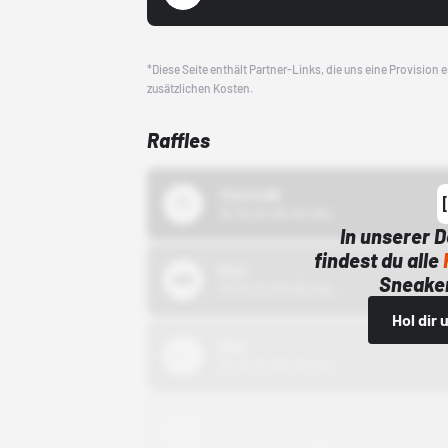
*Diese Seite enthält Partner-Links, die uns eine Provision
zusätzlichen Kosten.
Raffles
43einhalb
15.10.24 00:00 Uhr
In unserer 
findest du alle
Bstn
Sneaker
01.10.22 00:00 Uhr
Hol dir
Nike
01.10.22 00:00 Uhr
Adidas
01.10.22 00:00 Uhr