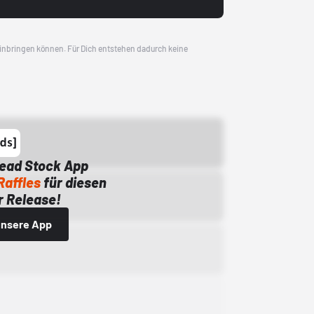
 einbringen können. Für Dich entstehen dadurch keine
Dead Stock App
Raffles
für diesen
 Release!
 unsere App