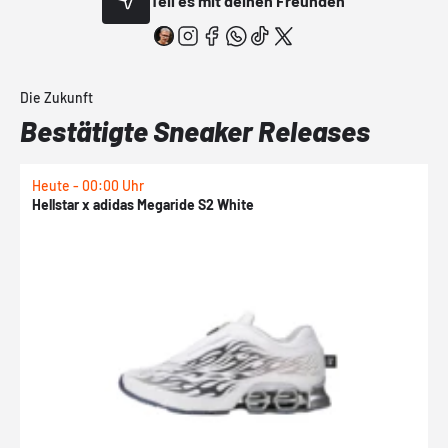
Teil es mit deinen Freunden
Die Zukunft
Bestätigte Sneaker Releases
Heute - 00:00 Uhr
H
Hellstar x adidas Megaride S2 White
N