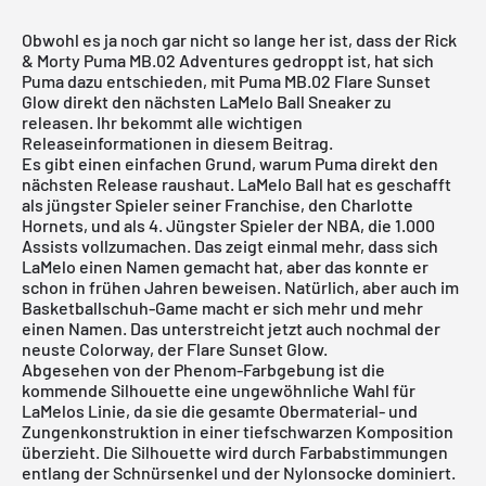
Obwohl es ja noch gar nicht so lange her ist, dass der
Rick
& Morty Puma MB.02 Adventures
gedroppt ist, hat sich
Puma dazu entschieden, mit Puma MB.02 Flare Sunset
Glow direkt den nächsten LaMelo Ball Sneaker zu
releasen. Ihr bekommt alle wichtigen
Releaseinformationen in diesem Beitrag.
Es gibt einen einfachen Grund, warum Puma direkt den
nächsten Release raushaut. LaMelo Ball hat es geschafft
als jüngster Spieler seiner Franchise, den Charlotte
Hornets, und als 4. Jüngster Spieler der NBA, die 1.000
Assists vollzumachen. Das zeigt einmal mehr, dass sich
LaMelo einen Namen gemacht hat, aber das konnte er
schon in frühen Jahren beweisen. Natürlich, aber auch im
Basketballschuh-Game macht er sich mehr und mehr
einen Namen. Das unterstreicht jetzt auch nochmal der
neuste Colorway, der Flare Sunset Glow.
Abgesehen von der Phenom-Farbgebung ist die
kommende Silhouette eine ungewöhnliche Wahl für
LaMelos Linie, da sie die gesamte Obermaterial- und
Zungenkonstruktion in einer tiefschwarzen Komposition
überzieht. Die Silhouette wird durch Farbabstimmungen
entlang der Schnürsenkel und der Nylonsocke dominiert.