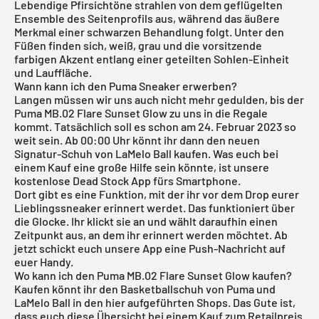
Lebendige Pfirsichtöne strahlen von dem geflügelten
Ensemble des Seitenprofils aus, während das äußere
Merkmal einer schwarzen Behandlung folgt. Unter den
Füßen finden sich, weiß, grau und die vorsitzende
farbigen Akzent entlang einer geteilten Sohlen-Einheit
und Lauffläche.
Wann kann ich den Puma Sneaker erwerben?
Langen müssen wir uns auch nicht mehr gedulden, bis der
Puma MB.02 Flare Sunset Glow zu uns in die Regale
kommt. Tatsächlich soll es schon am 24. Februar 2023 so
weit sein. Ab 00:00 Uhr könnt ihr dann den neuen
Signatur-Schuh von LaMelo Ball kaufen. Was euch bei
einem Kauf eine große Hilfe sein könnte, ist unsere
kostenlose Dead Stock App
fürs Smartphone.
Dort gibt es eine Funktion, mit der ihr vor dem Drop eurer
Lieblingssneaker erinnert werdet. Das funktioniert über
die Glocke. Ihr klickt sie an und wählt daraufhin einen
Zeitpunkt aus, an dem ihr erinnert werden möchtet. Ab
jetzt schickt euch unsere App eine Push-Nachricht auf
euer Handy.
Wo kann ich den Puma MB.02 Flare Sunset Glow kaufen?
Kaufen könnt ihr den Basketballschuh von Puma und
LaMelo Ball in den hier aufgeführten Shops. Das Gute ist,
dass euch diese Übersicht bei einem Kauf zum Retailpreis