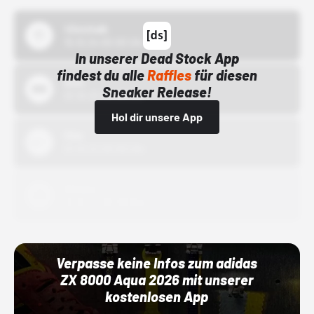
43einhalb
15.10.24 00:00 Uhr
In unserer Dead Stock App
findest du alle
Raffles
für diesen
Bstn
Sneaker Release!
01.10.22 00:00 Uhr
Hol dir unsere App
Nike
01.10.22 00:00 Uhr
Adidas
01.10.22 00:00 Uhr
Verpasse keine Infos zum adidas
ZX 8000 Aqua 2026 mit unserer
kostenlosen App