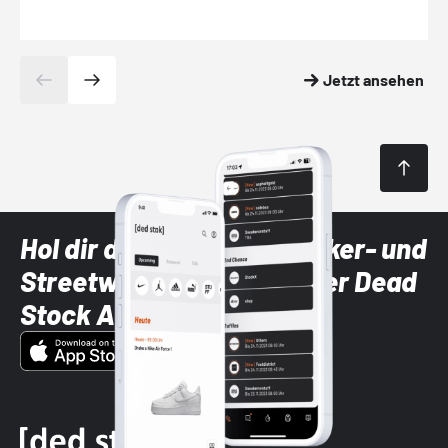
Jetzt ansehen
Hol dir die neuesten Sneaker- und
Streetwear-Brands mit der Dead
Stock App