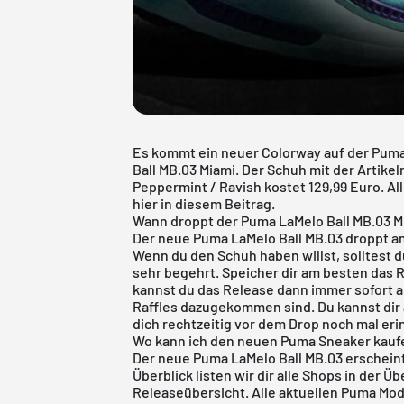
Es kommt ein neuer Colorway auf der Puma
Ball MB.03 Miami. Der Schuh mit der Artik
Peppermint / Ravish kostet 129,99 Euro. Al
hier in diesem Beitrag.
Wann droppt der Puma LaMelo Ball MB.03 M
Der neue Puma LaMelo Ball MB.03 droppt am
Wenn du den Schuh haben willst, solltest 
sehr begehrt. Speicher dir am besten das 
kannst du das Release dann immer sofort 
Raffles dazugekommen sind. Du kannst dir 
dich rechtzeitig vor dem Drop noch mal eri
Wo kann ich den neuen Puma Sneaker kauf
Der neue Puma LaMelo Ball MB.03 erscheint
Überblick listen wir dir alle Shops in der Ü
Releaseübersicht
. Alle aktuellen
Puma
Mode