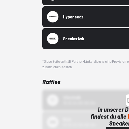
Hypeneedz
SneakerAsk
*Diese Seite enthält Partner-Links, die uns eine Provision
zusätzlichen Kosten.
Raffles
43einhalb
15.10.24 00:00 Uhr
In unserer 
findest du alle
Bstn
Sneaker
01.10.22 00:00 Uhr