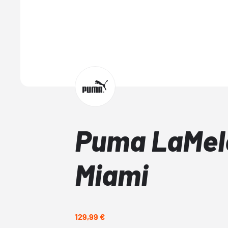
Puma LaMelo
Miami
129,99 €