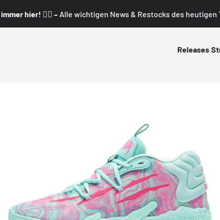
mmer hier! 👇🏼 –
Alle wichtigen News & Restocks des heutigen T
Releases
St