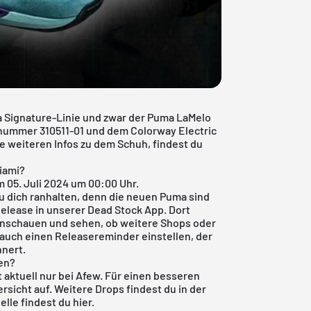
 Signature-Linie und zwar der Puma LaMelo
elnummer 310511-01 und dem Colorway Electric
le weiteren Infos zu dem Schuh, findest du
iami?
 05. Juli 2024 um 00:00 Uhr.
du dich ranhalten, denn die neuen Puma sind
Release in unserer
Dead Stock App
. Dort
anschauen und sehen, ob weitere Shops oder
auch einen Releasereminder einstellen, der
nnert.
en?
 aktuell nur bei Afew. Für einen besseren
bersicht auf. Weitere Drops findest du in der
lle findest du
hier
.