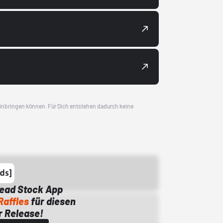
 einbringen können. Für Dich entstehen dadurch keine
Dead Stock App
Raffles
für diesen
 Release!