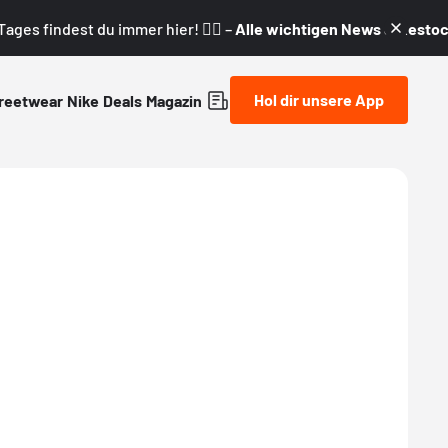
ages findest du immer hier! 👇🏼 –
Alle wichtigen News & Restock
Hol dir unsere App
reetwear
Nike
Deals
Magazin