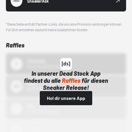
SneakerAsk
*Diese Seite enthält Partner-Links, die uns eine Provision einbringen können.
Für Dich entstehen dadurch keine zusätzlichen Kosten.
Raffles
43einhalb
15.10.24 00:00 Uhr
In unserer Dead Stock App
findest du alle
Raffles
für diesen
Bstn
Sneaker Release!
01.10.22 00:00 Uhr
Hol dir unsere App
Nike
01.10.22 00:00 Uhr
Adidas