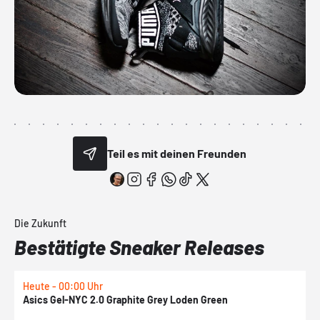
Teil es mit deinen Freunden
Die Zukunft
Bestätigte Sneaker Releases
Heute - 00:00 Uhr
H
Asics Gel-NYC 2.0 Graphite Grey Loden Green
A