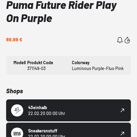
Puma Future Rider Play
On Purple
89,99 €
Modell
Produkt Code
Colorway
371149-03
Luminous Purple-Fluo Pink
Shops
43einhalb
22.02.20 00:00 Uhr
Sneakersnstuff
22.02.20 00:00 Uhr