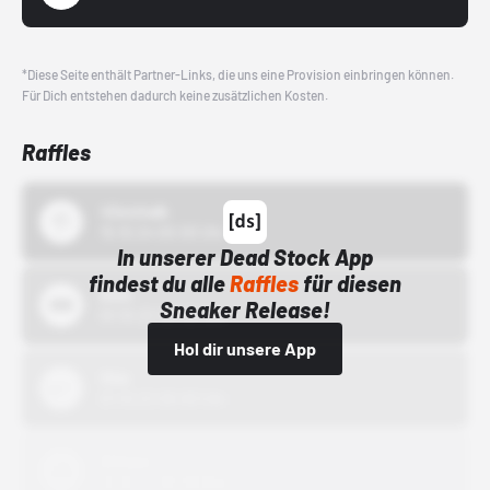
*Diese Seite enthält Partner-Links, die uns eine Provision einbringen können.
Für Dich entstehen dadurch keine zusätzlichen Kosten.
Raffles
43einhalb
15.10.24 00:00 Uhr
In unserer Dead Stock App
findest du alle
Raffles
für diesen
Bstn
Sneaker Release!
01.10.22 00:00 Uhr
Hol dir unsere App
Nike
01.10.22 00:00 Uhr
Adidas
01.10.22 00:00 Uhr