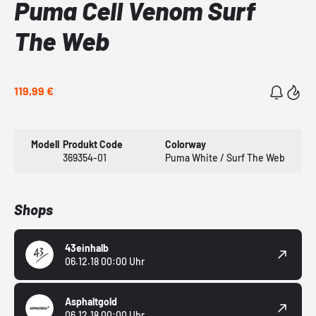
Puma Cell Venom Surf
The Web
119,99 €
Modell
Produkt Code
Colorway
369354-01
Puma White / Surf The Web
Shops
43einhalb
06.12.18 00:00 Uhr
Asphaltgold
06.12.18 00:00 Uhr