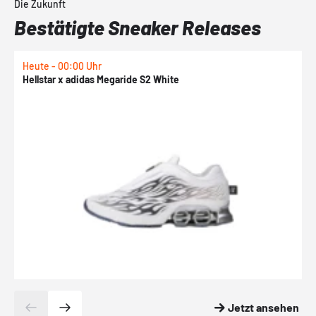
Die Zukunft
Bestätigte Sneaker Releases
Heute - 00:00 Uhr
H
Hellstar x adidas Megaride S2 White
N
Jetzt ansehen