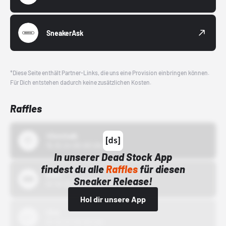
SneakerAsk
*Diese Seite enthält Partner-Links, die uns eine Provision einbringen können.
Für Dich entstehen dadurch keine zusätzlichen Kosten.
Raffles
43einhalb
15.10.24 00:00 Uhr
In unserer Dead Stock App
findest du alle
Raffles
für diesen
Bstn
Sneaker Release!
01.10.22 00:00 Uhr
Hol dir unsere App
Nike
01.10.22 00:00 Uhr