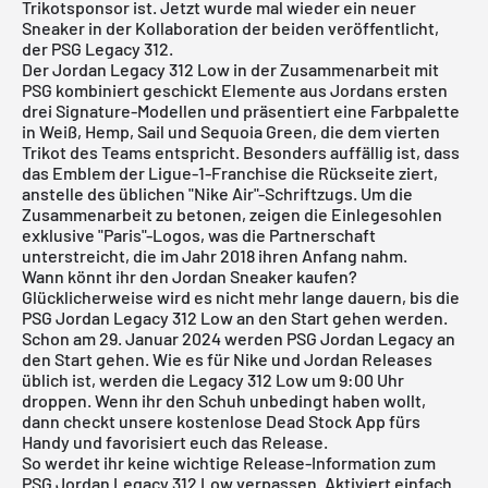
Trikotsponsor ist. Jetzt wurde mal wieder ein neuer
Sneaker in der Kollaboration der beiden veröffentlicht,
der PSG Legacy 312.
Der Jordan Legacy 312 Low in der Zusammenarbeit mit
PSG kombiniert geschickt Elemente aus Jordans ersten
drei Signature-Modellen und präsentiert eine Farbpalette
in Weiß, Hemp, Sail und Sequoia Green, die dem vierten
Trikot des Teams entspricht. Besonders auffällig ist, dass
das Emblem der Ligue-1-Franchise die Rückseite ziert,
anstelle des üblichen "Nike Air"-Schriftzugs. Um die
Zusammenarbeit zu betonen, zeigen die Einlegesohlen
exklusive "Paris"-Logos, was die Partnerschaft
unterstreicht, die im Jahr 2018 ihren Anfang nahm.
Wann könnt ihr den Jordan Sneaker kaufen?
Glücklicherweise wird es nicht mehr lange dauern, bis die
PSG Jordan Legacy 312 Low an den Start gehen werden.
Schon am 29. Januar 2024 werden PSG Jordan Legacy an
den Start gehen. Wie es für Nike und Jordan Releases
üblich ist, werden die Legacy 312 Low um 9:00 Uhr
droppen. Wenn ihr den Schuh unbedingt haben wollt,
dann checkt unsere
kostenlose Dead Stock App
fürs
Handy und favorisiert euch das Release.
So werdet ihr keine wichtige Release-Information zum
PSG Jordan Legacy 312 Low verpassen. Aktiviert einfach