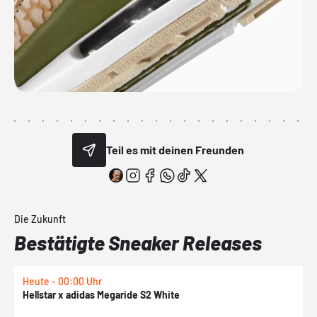
Teil es mit deinen Freunden
Die Zukunft
Bestätigte Sneaker Releases
Heute - 00:00 Uhr
H
Hellstar x adidas Megaride S2 White
N