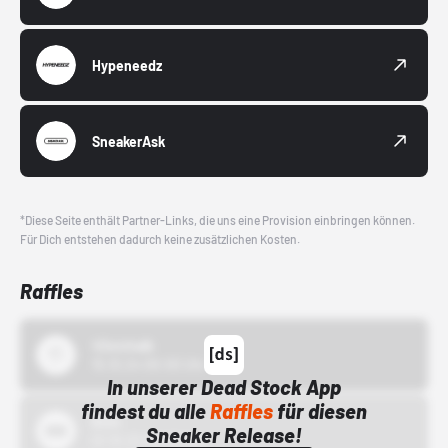
Hypeneedz
SneakerAsk
*Diese Seite enthält Partner-Links, die uns eine Provision einbringen können.
Für Dich entstehen dadurch keine zusätzlichen Kosten.
Raffles
43einhalb
15.10.24 00:00 Uhr
In unserer Dead Stock App
findest du alle
Raffles
für diesen
Bstn
Sneaker Release!
01.10.22 00:00 Uhr