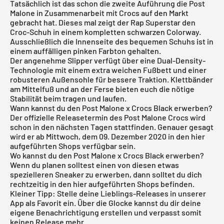
Tatsächlich ist das schon die zweite Auführung die Post
Malone in Zusammenarbeit mit Crocs auf den Markt
gebracht hat. Dieses mal zeigt der
Rap Superstar
den
Croc-Schuh in einem kompletten schwarzen Colorway.
Ausschließlich die Innenseite des
bequemen Schuhs
ist in
einem auffälligen pinken Farbton gehalten.
Der angenehme Slipper verfügt über eine Dual-Density-
Technologie mit einem extra weichen Fußbett und einer
robusteren Außensohle für bessere Traktion. Klettbänder
am Mittelfuß und an der Ferse bieten euch die nötige
Stabilität beim tragen und laufen.
Wann kannst du den Post Malone x Crocs Black erwerben?
Der offizielle Releasetermin des Post Malone Crocs wird
schon in den nächsten Tagen stattfinden. Genauer gesagt
wird er ab Mittwoch, dem 09. Dezember 2020 in den hier
aufgeführten Shops verfügbar sein.
Wo kannst du den Post Malone x Crocs Black erwerben?
Wenn du planen solltest einen von diesen etwas
spezielleren Sneaker zu erwerben, dann solltet du dich
rechtzeitig in den hier aufgeführten Shops befinden.
Kleiner Tipp: Stelle deine Lieblings-Releases in unserer
App als Favorit ein. Über die Glocke kannst du dir deine
eigene Benachrichtigung erstellen und verpasst somit
keinen Release mehr.