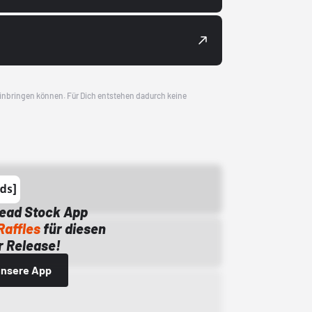
 einbringen können. Für Dich entstehen dadurch keine
Dead Stock App
Raffles
für diesen
 Release!
 unsere App