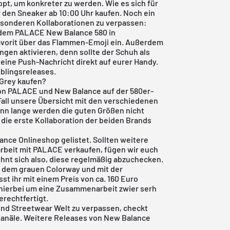
pt, um konkreter zu werden. Wie es sich für
 den Sneaker ab 10:00 Uhr kaufen. Noch ein
besonderen Kollaborationen zu verpassen:
 dem PALACE New Balance 580 in
avorit über das Flammen-Emoji ein. Außerdem
ungen aktivieren, denn sollte der Schuh als
eine Push-Nachricht direkt auf eurer Handy.
eblingsreleases.
 Grey kaufen?
von PALACE und New Balance auf der 580er-
Fall unsere Übersicht mit den verschiedenen
 denn lange werden die guten Größen nicht
m die erste Kollaboration der beiden Brands
ance Onlineshop
gelistet. Sollten weitere
rbeit mit PALACE verkaufen, fügen wir euch
ohnt sich also, diese regelmäßig abzuchecken.
 dem grauen Colorway und mit der
t ihr mit einem Preis von ca. 160 Euro
 hierbei um eine Zusammenarbeit zwier serh
erechtfertigt.
und Streetwear Welt zu verpassen, checkt
Kanäle. Weitere Releases von New Balance