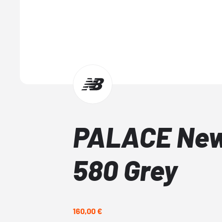
PALACE New
580 Grey
160,00 €