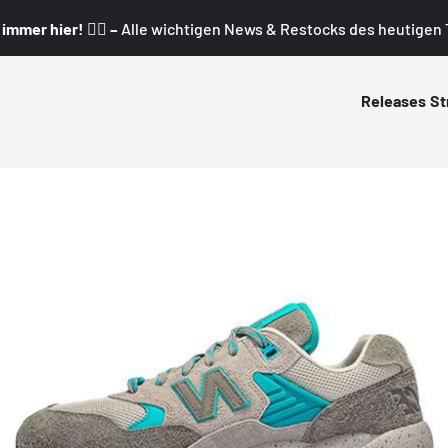
mmer hier! 👇🏼 –
Alle wichtigen News & Restocks des heutigen T
Releases
St