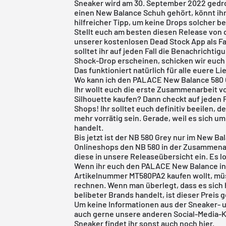
Sneaker wird am 30. September 2022 gedro
einen New Balance Schuh gehört, könnt ihr
hilfreicher Tipp, um keine Drops solcher 
Stellt euch am besten diesen Release von
unserer
kostenlosen Dead Stock App
als F
solltet ihr auf jeden Fall die Benachrichtig
Shock-Drop erscheinen, schicken wir euch 
Das funktioniert natürlich für alle euere Li
Wo kann ich den PALACE New Balance 580
Ihr wollt euch die erste Zusammenarbeit 
Silhouette kaufen? Dann checkt auf jeden 
Shops! Ihr solltet euch definitiv beeilen,
mehr vorrätig sein. Gerade, weil es sich u
handelt.
Bis jetzt ist der NB 580 Grey nur im
New Bal
Onlineshops den NB 580 in der Zusammena
diese in unsere
Releaseübersicht
ein. Es l
Wenn ihr euch den PALACE New Balance in
Artikelnummer MT580PA2 kaufen wollt, müss
rechnen. Wenn man überlegt, dass es sich
belibeter Brands handelt, ist dieser Preis g
Um keine Informationen aus der Sneaker- 
auch gerne unsere anderen Social-Media-
Sneaker findet ihr sonst auch noch
hier
.