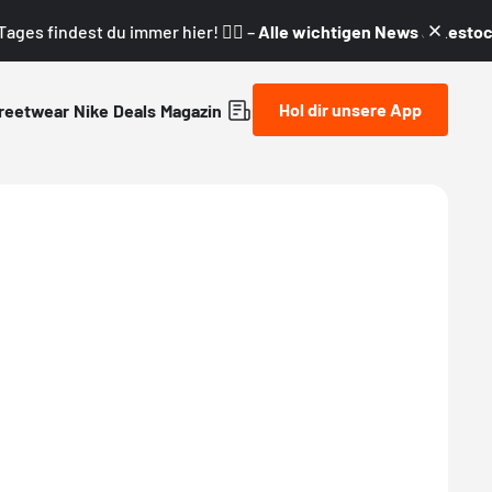
ages findest du immer hier! 👇🏼 –
Alle wichtigen News & Restock
Hol dir unsere App
reetwear
Nike
Deals
Magazin