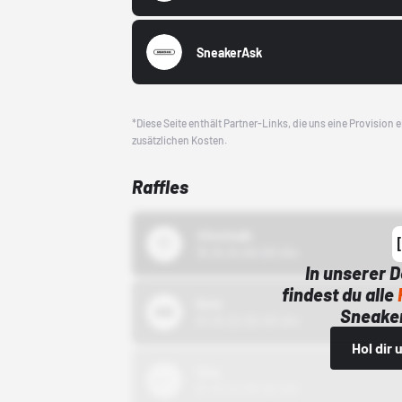
SneakerAsk
*Diese Seite enthält Partner-Links, die uns eine Provision
zusätzlichen Kosten.
Raffles
43einhalb
15.10.24 00:00 Uhr
In unserer 
findest du alle
Bstn
Sneaker
01.10.22 00:00 Uhr
Hol dir
Nike
01.10.22 00:00 Uhr