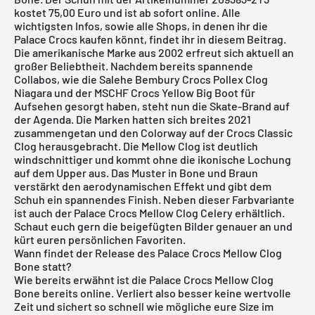
kostet 75,00 Euro und ist ab sofort online. Alle
wichtigsten Infos, sowie alle Shops, in denen ihr die
Palace Crocs kaufen könnt, findet ihr in diesem Beitrag.
Die amerikanische Marke aus 2002 erfreut sich aktuell an
großer Beliebtheit. Nachdem bereits spannende
Collabos, wie die
Salehe Bembury Crocs Pollex Clog
Niagara
und der
MSCHF Crocs Yellow Big Boot
für
Aufsehen gesorgt haben, steht nun die Skate-Brand auf
der Agenda. Die Marken hatten sich breites 2021
zusammengetan und den Colorway auf der Crocs Classic
Clog herausgebracht. Die Mellow Clog ist deutlich
windschnittiger und kommt ohne die ikonische Lochung
auf dem Upper aus. Das Muster in Bone und Braun
verstärkt den aerodynamischen Effekt und gibt dem
Schuh ein spannendes Finish. Neben dieser Farbvariante
ist auch der
Palace Crocs Mellow Clog Celery
erhältlich.
Schaut euch gern die beigefügten Bilder genauer an und
kürt euren persönlichen Favoriten.
Wann findet der Release des Palace Crocs Mellow Clog
Bone statt?
Wie bereits erwähnt ist die Palace Crocs Mellow Clog
Bone bereits online. Verliert also besser keine wertvolle
Zeit und sichert so schnell wie mögliche eure Size im