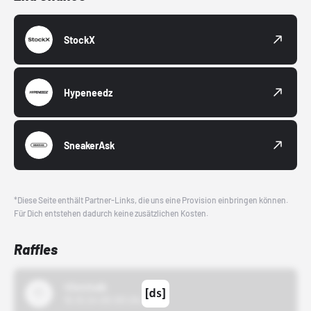
StockX
Hypeneedz
SneakerAsk
*Diese Seite enthält Partner-Links, die uns eine Provision einbringen können.
Für Dich entstehen dadurch keine zusätzlichen Kosten.
Raffles
43einhalb
15.10.24 00:00 Uhr