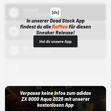
43einhalb
15.10.24 00:00 Uhr
In unserer Dead Stock App
findest du alle
Raffles
für diesen
Bstn
Sneaker Release!
01.10.22 00:00 Uhr
Hol dir unsere App
Nike
01.10.22 00:00 Uhr
Adidas
01.10.22 00:00 Uhr
Verpasse keine Infos zum adidas
ZX 8000 Aqua 2026 mit unserer
kostenlosen App