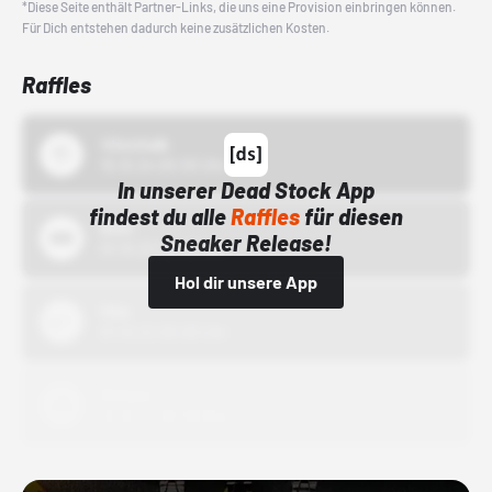
*Diese Seite enthält Partner-Links, die uns eine Provision einbringen können.
Für Dich entstehen dadurch keine zusätzlichen Kosten.
Raffles
43einhalb
15.10.24 00:00 Uhr
In unserer Dead Stock App
findest du alle
Raffles
für diesen
Bstn
Sneaker Release!
01.10.22 00:00 Uhr
Hol dir unsere App
Nike
01.10.22 00:00 Uhr
Adidas
01.10.22 00:00 Uhr