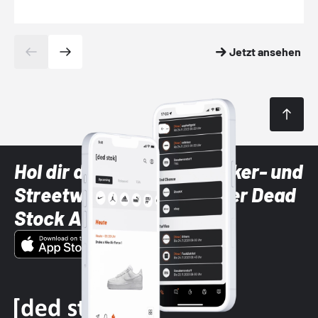
Jetzt ansehen
Hol dir die neuesten Sneaker- und
Streetwear-Brands mit der Dead
Stock App