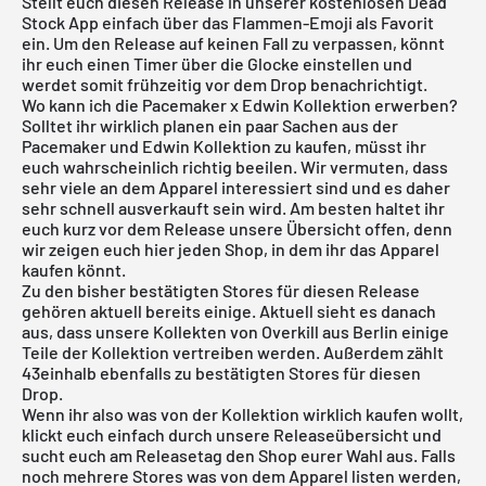
Stellt euch diesen Release in unserer
kostenlosen Dead
Stock App
einfach über das Flammen-Emoji als Favorit
ein. Um den Release auf keinen Fall zu verpassen, könnt
ihr euch einen Timer über die Glocke einstellen und
werdet somit frühzeitig vor dem Drop benachrichtigt.
Wo kann ich die Pacemaker x Edwin Kollektion erwerben?
Solltet ihr wirklich planen ein paar Sachen aus der
Pacemaker und Edwin Kollektion zu kaufen, müsst ihr
euch wahrscheinlich richtig beeilen. Wir vermuten, dass
sehr viele an dem Apparel interessiert sind und es daher
sehr schnell ausverkauft sein wird. Am besten haltet ihr
euch kurz vor dem Release unsere Übersicht offen, denn
wir zeigen euch hier jeden Shop, in dem ihr das Apparel
kaufen könnt.
Zu den bisher bestätigten Stores für diesen Release
gehören aktuell bereits einige. Aktuell sieht es danach
aus, dass unsere Kollekten von
Overkill aus Berlin
einige
Teile der Kollektion vertreiben werden. Außerdem zählt
43einhalb
ebenfalls zu bestätigten Stores für diesen
Drop.
Wenn ihr also was von der Kollektion wirklich kaufen wollt,
klickt euch einfach durch unsere
Releaseübersicht
und
sucht euch am Releasetag den Shop eurer Wahl aus. Falls
noch mehrere Stores was von dem Apparel listen werden,