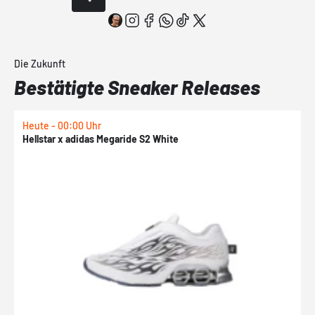
Die Zukunft
Bestätigte Sneaker Releases
Heute - 00:00 Uhr
H
Hellstar x adidas Megaride S2 White
N