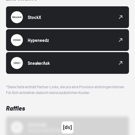
StockX
Hypeneedz
SneakerAsk
*Diese Seite enthält Partner-Links, die uns eine Provision einbringen können.
Für Dich entstehen dadurch keine zusätzlichen Kosten.
Raffles
43einhalb
15.10.24 00:00 Uhr