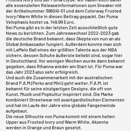
alle essenziellen Releaseinformationen zum Sneaker mit
der Artikelnummer 396041-01 und dem Colorway Frosted
Ivory/Warm White in diesen Beitrag gepackt. Der Puma
Velophasis kostet ca. 149,99 Euro.
Bei
Puma
gibt es in der letzten Zeit ausschließlich gute
News zu berichten. Zum Jahreswechsel 2022-2023 gab
die deutsche Brand bekannt, dass Skepta von nun an als
Global Ambassador fungiert. Außerdem konnte man sich
mit LaMelo Ball eines der größten Talente aus der NBA
sichern, dessen Schuhe äußerste beliebt sind, sogar hier
in Deutschland. Vor wenigen Wochen wurde dann bekannt
gegeben, dass Rihanna wieder am Start ist. Für Puma war
das Jahr 2023 also sehr erfolgreich.
Und auch die Zusammenarbeit mit der australischen
Brand P.A.M (Perks and Mini) geht weiter. P.A.M. ist
bekannt für seine einzigartigen Designs, die oft von
Kunst, Musik und Popkultur inspiriert sind. Die Marke
kombiniert Streetwear mit avantgardistischen Elementen
und hat im Laufe der Jahre eine globale Fangemeinde
aufgebaut.
Die neue Silhoutte von Puma kommt mit einem hellen
Upper aus Frosted Ivory und Warm White. Akzente
werden in Orange und Braun gesetzt.