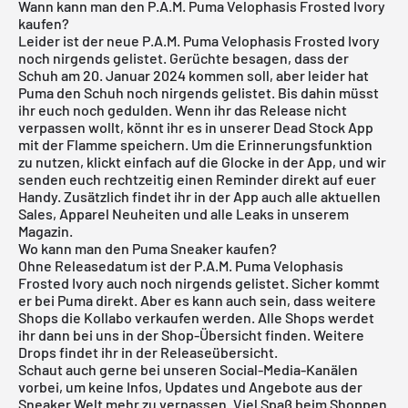
Wann kann man den P.A.M. Puma Velophasis Frosted Ivory
kaufen?
Leider ist der neue P.A.M. Puma Velophasis Frosted Ivory
noch nirgends gelistet. Gerüchte besagen, dass der
Schuh am 20. Januar 2024 kommen soll, aber leider hat
Puma den Schuh noch nirgends gelistet. Bis dahin müsst
ihr euch noch gedulden. Wenn ihr das Release nicht
verpassen wollt, könnt ihr es in unserer
Dead Stock App
mit der Flamme speichern. Um die Erinnerungsfunktion
zu nutzen, klickt einfach auf die Glocke in der App, und wir
senden euch rechtzeitig einen Reminder direkt auf euer
Handy. Zusätzlich findet ihr in der App auch alle aktuellen
Sales, Apparel Neuheiten und alle Leaks in unserem
Magazin.
Wo kann man den Puma Sneaker kaufen?
Ohne Releasedatum ist der P.A.M. Puma Velophasis
Frosted Ivory auch noch nirgends gelistet. Sicher kommt
er bei Puma direkt. Aber es kann auch sein, dass weitere
Shops die Kollabo verkaufen werden. Alle Shops werdet
ihr dann bei uns in der Shop-Übersicht finden. Weitere
Drops findet ihr in der
Releaseübersicht
.
Schaut auch gerne bei unseren Social-Media-Kanälen
vorbei, um keine Infos, Updates und Angebote aus der
Sneaker Welt mehr zu verpassen. Viel Spaß beim Shoppen