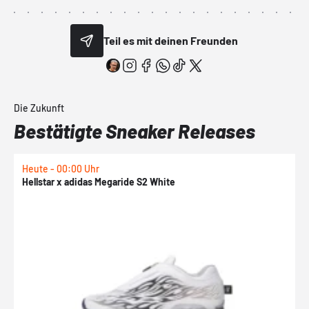
Teil es mit deinen Freunden
Die Zukunft
Bestätigte Sneaker Releases
Heute - 00:00 Uhr
H
Hellstar x adidas Megaride S2 White
N