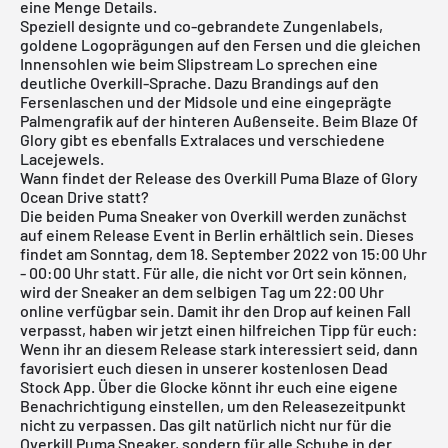
eine Menge Details.
Speziell designte und co-gebrandete Zungenlabels,
goldene Logoprägungen auf den Fersen und die gleichen
Innensohlen wie beim Slipstream Lo sprechen eine
deutliche Overkill-Sprache. Dazu Brandings auf den
Fersenlaschen und der Midsole und eine eingeprägte
Palmengrafik auf der hinteren Außenseite. Beim Blaze Of
Glory gibt es ebenfalls Extralaces und verschiedene
Lacejewels.
Wann findet der Release des Overkill Puma Blaze of Glory
Ocean Drive statt?
Die beiden Puma Sneaker von Overkill werden zunächst
auf einem Release Event in Berlin erhältlich sein. Dieses
findet am Sonntag, dem 18. September 2022 von 15:00 Uhr
- 00:00 Uhr statt. Für alle, die nicht vor Ort sein können,
wird der Sneaker an dem selbigen Tag um 22:00 Uhr
online verfügbar sein. Damit ihr den Drop auf keinen Fall
verpasst, haben wir jetzt einen hilfreichen Tipp für euch:
Wenn ihr an diesem Release stark interessiert seid, dann
favorisiert euch diesen in unserer
kostenlosen Dead
Stock App
. Über die Glocke könnt ihr euch eine eigene
Benachrichtigung einstellen, um den Releasezeitpunkt
nicht zu verpassen. Das gilt natürlich nicht nur für die
Overkill Puma Sneaker, sondern für alle Schuhe in der