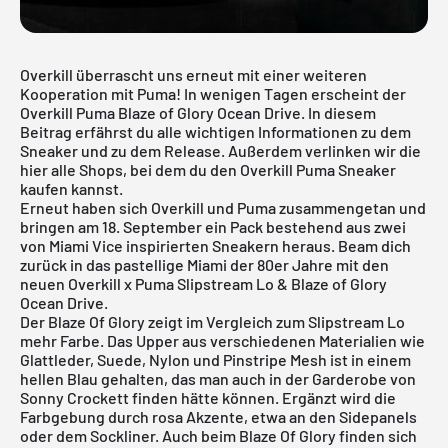
Overkill überrascht uns erneut mit einer weiteren
Kooperation mit Puma! In wenigen Tagen erscheint der
Overkill Puma Blaze of Glory Ocean Drive. In diesem
Beitrag erfährst du alle wichtigen Informationen zu dem
Sneaker und zu dem Release. Außerdem verlinken wir die
hier alle Shops, bei dem du den Overkill Puma Sneaker
kaufen kannst.
Erneut haben sich Overkill und Puma zusammengetan und
bringen am 18. September ein Pack bestehend aus zwei
von Miami Vice inspirierten Sneakern heraus. Beam dich
zurück in das pastellige Miami der 80er Jahre mit den
neuen Overkill x Puma Slipstream Lo & Blaze of Glory
Ocean Drive.
Der Blaze Of Glory zeigt im Vergleich zum
Slipstream Lo
mehr Farbe. Das Upper aus verschiedenen Materialien wie
Glattleder, Suede, Nylon und Pinstripe Mesh ist in einem
hellen Blau gehalten, das man auch in der Garderobe von
Sonny Crockett finden hätte können. Ergänzt wird die
Farbgebung durch rosa Akzente, etwa an den Sidepanels
oder dem Sockliner. Auch beim Blaze Of Glory finden sich