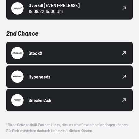
Overkill
[EVENT-RELEASE]
18.09.22 15:00 Uhr
2nd Chance
StockX
Hypeneedz
SneakerAsk
*Diese Seite enthält Partner-Links, die uns eine Provision einbringen können.
Für Dich entstehen dadurch keine zusätzlichen Kosten.