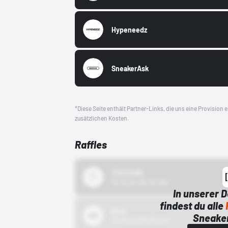
Hypeneedz
SneakerAsk
*Diese Seite enthält Partner-Links, die uns eine Provision
zusätzlichen Kosten.
Raffles
43einhalb
15.10.24 00:00 Uhr
In unserer 
findest du alle
Bstn
Sneaker
01.10.22 00:00 Uhr