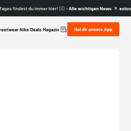
ages findest du immer hier! 👇🏼 –
Alle wichtigen News & Restock
Hol dir unsere App
reetwear
Nike
Deals
Magazin