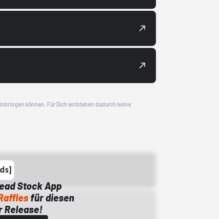
 einbringen können. Für Dich entstehen dadurch keine
Dead Stock App
Raffles
für diesen
 Release!