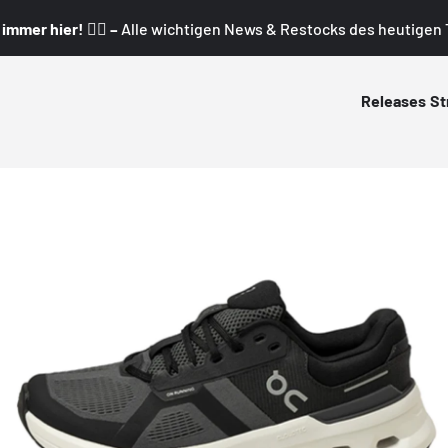
mmer hier! 👇🏼 –
Alle wichtigen News & Restocks des heutigen T
Releases
St