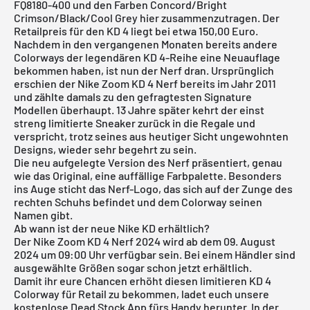
FQ8180-400 und den Farben Concord/Bright
Crimson/Black/Cool Grey hier zusammenzutragen. Der
Retailpreis für den KD 4 liegt bei etwa 150,00 Euro.
Nachdem in den vergangenen Monaten bereits andere
Colorways der legendären KD 4-Reihe eine Neuauflage
bekommen haben, ist nun der Nerf dran. Ursprünglich
erschien der Nike Zoom KD 4 Nerf bereits im Jahr 2011
und zählte damals zu den gefragtesten Signature
Modellen überhaupt. 13 Jahre später kehrt der einst
streng limitierte Sneaker zurück in die Regale und
verspricht, trotz seines aus heutiger Sicht ungewohnten
Designs, wieder sehr begehrt zu sein.
Die neu aufgelegte Version des Nerf präsentiert, genau
wie das Original, eine auffällige Farbpalette. Besonders
ins Auge sticht das Nerf-Logo, das sich auf der Zunge des
rechten Schuhs befindet und dem Colorway seinen
Namen gibt.
Ab wann ist der neue Nike KD erhältlich?
Der Nike Zoom KD 4 Nerf 2024 wird ab dem 09. August
2024 um 09:00 Uhr verfügbar sein. Bei einem Händler sind
ausgewählte Größen sogar schon jetzt erhältlich.
Damit ihr eure Chancen erhöht diesen limitieren KD 4
Colorway für Retail zu bekommen, ladet euch unsere
kostenlose Dead Stock App
fürs Handy herunter. In der