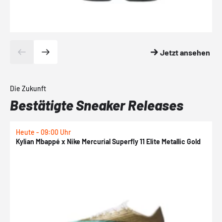
Jetzt ansehen
Die Zukunft
Bestätigte Sneaker Releases
Heute - 09:00 Uhr
1
Kylian Mbappé x Nike Mercurial Superfly 11 Elite Metallic Gold
N