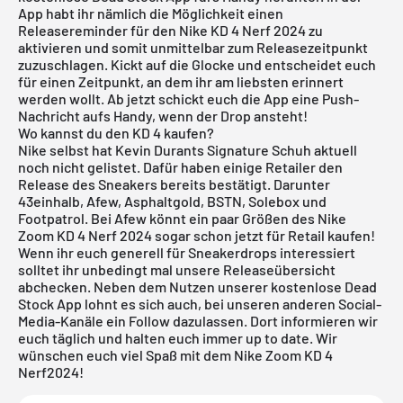
App habt ihr nämlich die Möglichkeit einen
Releasereminder für den Nike KD 4 Nerf 2024 zu
aktivieren und somit unmittelbar zum Releasezeitpunkt
zuzuschlagen. Kickt auf die Glocke und entscheidet euch
für einen Zeitpunkt, an dem ihr am liebsten erinnert
werden wollt. Ab jetzt schickt euch die App eine Push-
Nachricht aufs Handy, wenn der Drop ansteht!
Wo kannst du den KD 4 kaufen?
Nike selbst hat Kevin Durants Signature Schuh aktuell
noch nicht gelistet. Dafür haben einige Retailer den
Release des Sneakers bereits bestätigt. Darunter
43einhalb
,
Afew
, Asphaltgold,
BSTN
, Solebox und
Footpatrol. Bei
Afew
könnt ein paar Größen des Nike
Zoom KD 4 Nerf 2024 sogar schon jetzt für Retail kaufen!
Wenn ihr euch generell für Sneakerdrops interessiert
solltet ihr unbedingt mal unsere
Releaseübersicht
abchecken. Neben dem Nutzen unserer
kostenlose Dead
Stock App
lohnt es sich auch, bei unseren anderen Social-
Media-Kanäle ein Follow dazulassen. Dort informieren wir
euch täglich und halten euch immer up to date. Wir
wünschen euch viel Spaß mit dem Nike Zoom KD 4
Nerf2024!