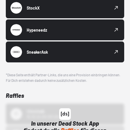
StockX
Hypeneedz
SneakerAsk
*Diese Seite enthält Partner-Links, die uns eine Provision einbringen können.
Für Dich entstehen dadurch keine zusätzlichen Kosten.
Raffles
43einhalb
15.10.24 00:00 Uhr
In unserer Dead Stock App