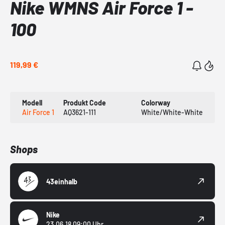
Nike WMNS Air Force 1 -
100
119,99 €
Modell
Produkt Code
Colorway
Air Force 1
AQ3621-111
White/White-White
Shops
43einhalb
Nike
23.06.18 09:00 Uhr