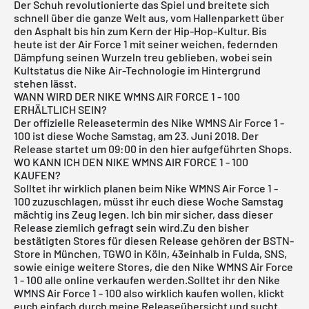
Der Schuh revolutionierte das Spiel und breitete sich
schnell über die ganze Welt aus, vom Hallenparkett über
den Asphalt bis hin zum Kern der Hip-Hop-Kultur. Bis
heute ist der Air Force 1 mit seiner weichen, federnden
Dämpfung seinen Wurzeln treu geblieben, wobei sein
Kultstatus die Nike Air-Technologie im Hintergrund
stehen lässt.
WANN WIRD DER NIKE WMNS AIR FORCE 1 - 100
ERHÄLTLICH SEIN?
Der offizielle Releasetermin des Nike WMNS Air Force 1 -
100 ist diese Woche Samstag, am 23. Juni 2018. Der
Release startet um 09:00 in den hier aufgeführten Shops.
WO KANN ICH DEN NIKE WMNS AIR FORCE 1 - 100
KAUFEN?
Solltet ihr wirklich planen beim Nike WMNS Air Force 1 -
100
zuzuschlagen, müsst ihr euch diese Woche Samstag
mächtig ins Zeug legen. Ich bin mir sicher, dass dieser
Release ziemlich gefragt sein wird.Zu den bisher
bestätigten Stores für diesen Release gehören der
BSTN-
Store in München
,
TGWO in Köln
,
43einhalb in Fulda
,
SNS
,
sowie einige weitere Stores, die den Nike WMNS Air Force
1 - 100 alle online verkaufen werden.Solltet ihr den Nike
WMNS Air Force 1 - 100 also wirklich kaufen wollen, klickt
euch einfach durch meine
Releaseübersicht
und sucht