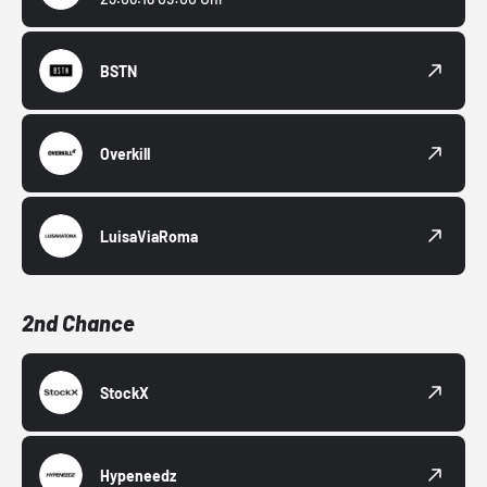
BSTN
Overkill
LuisaViaRoma
2nd Chance
StockX
Hypeneedz