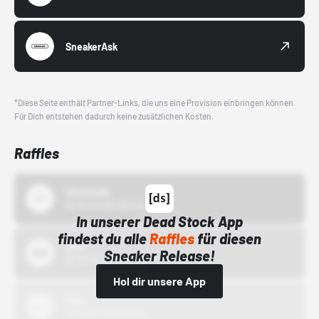
SneakerAsk
*Diese Seite enthält Partner-Links, die uns eine Provision einbringen können.
Für Dich entstehen dadurch keine zusätzlichen Kosten.
Raffles
43einhalb
15.10.24 00:00 Uhr
In unserer Dead Stock App
findest du alle
Raffles
für diesen
Bstn
Sneaker Release!
01.10.22 00:00 Uhr
Hol dir unsere App
Nike
01.10.22 00:00 Uhr