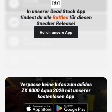
43einhalb
15.10.24 00:00 Uhr
In unserer Dead Stock App
findest du alle
Raffles
für diesen
Bstn
Sneaker Release!
01.10.22 00:00 Uhr
Hol dir unsere App
Nike
01.10.22 00:00 Uhr
Adidas
01.10.22 00:00 Uhr
Verpasse keine Infos zum adidas
ZX 8000 Aqua 2026 mit unserer
kostenlosen App